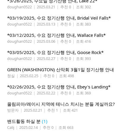
*3/26/2025, 수요일 정기산행 안내, Lake 22*
doughan0522
|
2025.03.21
|
추천 0
|
조회 302
*03/19/2025, 수요 정기산행 안내, Bridal Veil Falls*
doughan0522
|
2025.03.13
|
추천 0
|
조회 383
*03/12/2025, 수요 정기산행 안내, Wallace Falls*
doughan0522
|
2025.03.06
|
추천 0
|
조회 416
*03/05/2025, 수요 정기산행 안내, Goose Rock*
doughan0522
|
2025.02.27
|
추천 0
|
조회 393
GREEN (WASHINGTON) 산악회 3월1일 정기산행 안내
청실
|
2025.02.25
|
추천 0
|
조회 498
*02/26/2025, 수요 정기산행 안내, Ebey's Landing*
doughan0522
|
2025.02.22
|
추천 0
|
조회 369
올림피아/레이시 지역에 테니스 치시는 분들 계실까요?
방문자
|
2025.02.21
|
추천 1
|
조회 421
밴드활동 하실 분
(1)
Calij
|
2025.02.14
|
추천 0
|
조회 663