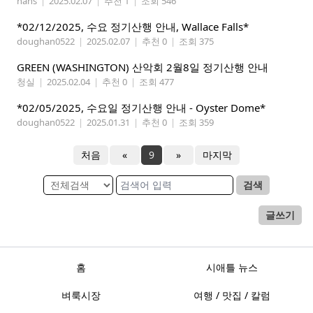
hans
|
2025.02.07
|
추천 1
|
조회 546
*02/12/2025, 수요 정기산행 안내, Wallace Falls*
doughan0522
|
2025.02.07
|
추천 0
|
조회 375
GREEN (WASHINGTON) 산악회 2월8일 정기산행 안내
청실
|
2025.02.04
|
추천 0
|
조회 477
*02/05/2025, 수요일 정기산행 안내 - Oyster Dome*
doughan0522
|
2025.01.31
|
추천 0
|
조회 359
처음
«
9
»
마지막
검색
글쓰기
홈
시애틀 뉴스
벼룩시장
여행 / 맛집 / 칼럼