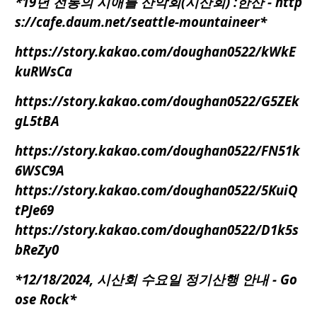
*19년 전통의
시애틀
산악회(시산회) :한산 - http
s://
cafe.daum.net/seattle-mountaineer
*
https://story.kakao.com/doughan0522/kWkE
kuRWsCa
https://story.kakao.com/doughan0522/G5ZEk
gL5tBA
https://story.kakao.com/doughan0522/FN51k
6WSC9A
https://story.kakao.com/doughan0522/5KuiQ
tPJe69
https://story.kakao.com/doughan0522/D1k5s
bReZy0
*12/18/2024, 시산회 수요일 정기산행 안내 -
Go
ose Rock
*