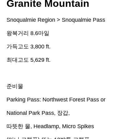
Granite Mountain
Snoqualmie Region > Snoqualmie Pass
왕복거리
8.6
마일
가득고도
3,800 ft.
최대고도
5,629 ft.
준비물
Parking Pass: Northwest Forest Pass or
National Park Pass,
장갑
,
따뜻한 물
, Headlamp, Micro Spikes