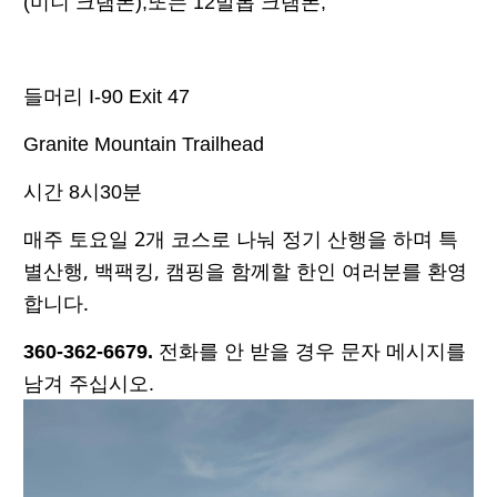
(
미니 크램폰
),
또는
12
발톱 크램폰
,
들머리
I-90 Exit 47
Granite Mountain Trailhead
시간
8
시
30
분
2
매주 토요일
개 코스로 나눠 정기 산행을 하며 특
,
,
별산행
백팩킹
캠핑을 함께할 한인 여러분를 환영
.
합니다
360-362-6679
.
전화를 안 받을 경우 문자 메시지를
남겨 주십시오
.