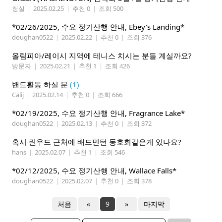
청실
|
2025.02.25
|
추천 0
|
조회 500
*02/26/2025, 수요 정기산행 안내, Ebey's Landing*
doughan0522
|
2025.02.22
|
추천 0
|
조회 376
올림피아/레이시 지역에 테니스 치시는 분들 계실까요?
방문자
|
2025.02.21
|
추천 1
|
조회 426
밴드활동 하실 분
(1)
Calij
|
2025.02.14
|
추천 0
|
조회 666
*02/19/2025, 수요 정기산행 안내, Fragrance Lake*
doughan0522
|
2025.02.13
|
추천 0
|
조회 372
혹시 린우드 근처에 배드민턴 동호회같은게 있나요?
hans
|
2025.02.07
|
추천 1
|
조회 546
*02/12/2025, 수요 정기산행 안내, Wallace Falls*
doughan0522
|
2025.02.07
|
추천 0
|
조회 378
처음
«
9
»
마지막