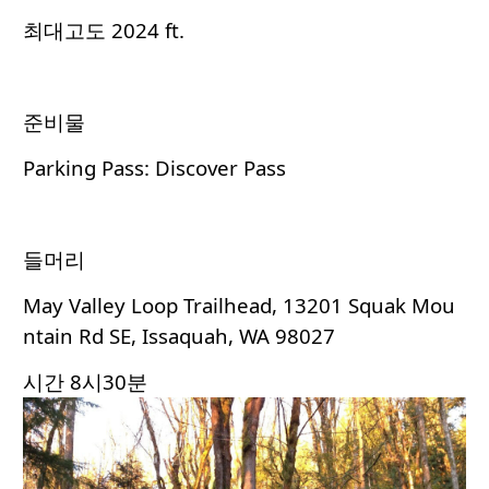
최대고도 2024 ft.
준비물
Parking Pass: Discover Pass
들머리
May Valley Loop Trailhead, 13201 Squak Mou
ntain Rd SE, Issaquah, WA 98027
시간 8시30분