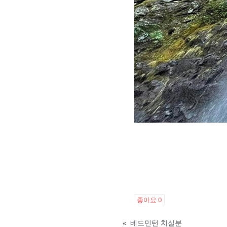
좋아요
0
«
베드민턴 치실분