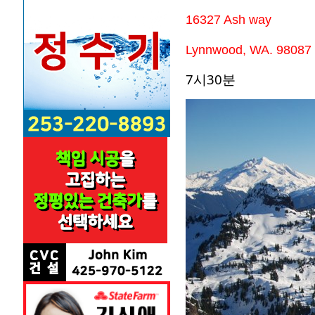
16327 Ash way
Lynnwood, WA. 98087
7시30분