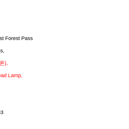
st Forest Pass
s,
폰
),
ead Lamp,
83