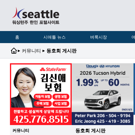
홈
시애틀 뉴스
벼룩시장
여
▸
▸
커뮤니티
동호회 게시판
동호회 게시판
커뮤니티