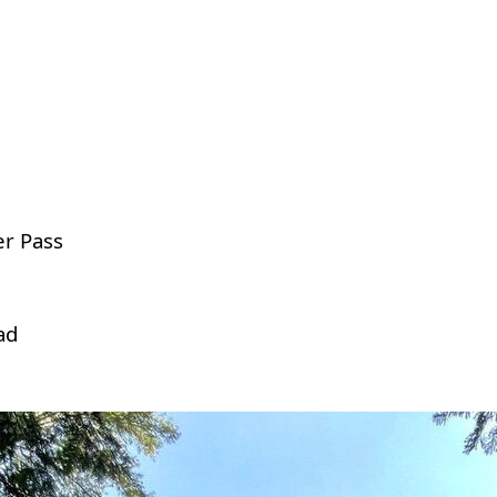
er Pass
ad