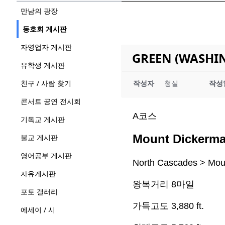
만남의 광장
동호회 게시판
자영업자 게시판
GREEN (WASH
유학생 게시판
친구 / 사람 찾기
작성자
청실
작성
콘서트 공연 전시회
A
코스
기독교 게시판
Mount Dickerm
불교 게시판
영어공부 게시판
North Cascades > Mou
자유게시판
왕복거리
8
마일
포토 갤러리
가득고도
3,880 ft.
에세이 / 시