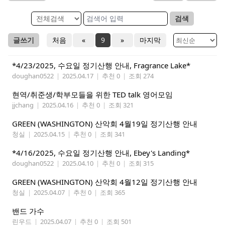
검색
글쓰기
처음
«
9
»
마지막
*4/23/2025, 수요일 정기산행 안내, Fragrance Lake*
doughan0522
|
2025.04.17
|
추천 0
|
조회 274
현역/취준생/학부모들을 위한 TED talk 영어모임
jjchang
|
2025.04.16
|
추천 0
|
조회 321
GREEN (WASHINGTON) 산악회 4월19일 정기산행 안내
청실
|
2025.04.15
|
추천 0
|
조회 341
*4/16/2025, 수요일 정기산행 안내, Ebey's Landing*
doughan0522
|
2025.04.10
|
추천 0
|
조회 315
GREEN (WASHINGTON) 산악회 4월12일 정기산행 안내
청실
|
2025.04.07
|
추천 0
|
조회 365
밴드 가수
린우드
|
2025.04.07
|
추천 0
|
조회 501