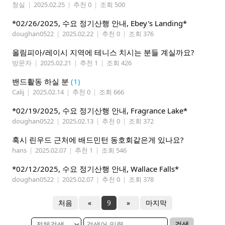
청실
|
2025.02.25
|
추천 0
|
조회 500
*02/26/2025, 수요 정기산행 안내, Ebey's Landing*
doughan0522
|
2025.02.22
|
추천 0
|
조회 376
올림피아/레이시 지역에 테니스 치시는 분들 계실까요?
방문자
|
2025.02.21
|
추천 1
|
조회 426
밴드활동 하실 분
(1)
Calij
|
2025.02.14
|
추천 0
|
조회 666
*02/19/2025, 수요 정기산행 안내, Fragrance Lake*
doughan0522
|
2025.02.13
|
추천 0
|
조회 372
혹시 린우드 근처에 배드민턴 동호회같은게 있나요?
hans
|
2025.02.07
|
추천 1
|
조회 546
*02/12/2025, 수요 정기산행 안내, Wallace Falls*
doughan0522
|
2025.02.07
|
추천 0
|
조회 378
처음
«
9
»
마지막
검색