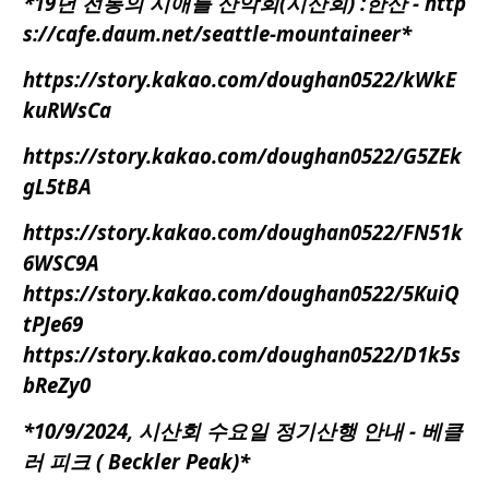
*19년
전통의
시애틀
산악회(시산회) :한산 - http
s://
cafe.daum.net/seattle-mountaineer
*
https://story.kakao.com/doughan0522/kWkE
kuRWsCa
https://story.kakao.com/doughan0522/G5ZEk
gL5tBA
https://story.kakao.com/doughan0522/FN51k
6WSC9A
https://story.kakao.com/doughan0522/5KuiQ
tPJe69
https://story.kakao.com/doughan0522/D1k5s
bReZy0
*10/9/2024,
시산회 수요일 정기산행 안내 - 베클
러 피크 ( Beckler Peak)
*