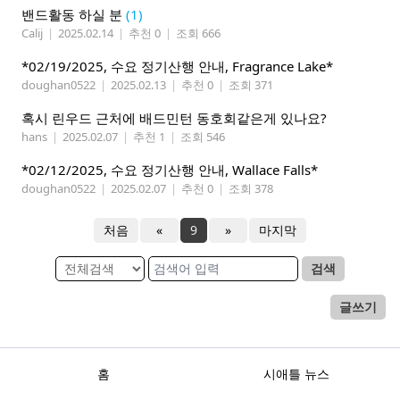
밴드활동 하실 분
(1)
Calij
|
2025.02.14
|
추천 0
|
조회 666
*02/19/2025, 수요 정기산행 안내, Fragrance Lake*
doughan0522
|
2025.02.13
|
추천 0
|
조회 371
혹시 린우드 근처에 배드민턴 동호회같은게 있나요?
hans
|
2025.02.07
|
추천 1
|
조회 546
*02/12/2025, 수요 정기산행 안내, Wallace Falls*
doughan0522
|
2025.02.07
|
추천 0
|
조회 378
처음
«
9
»
마지막
검색
글쓰기
홈
시애틀 뉴스