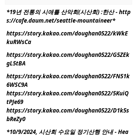
*19년
전통의
시애틀
산악회(시산회) :한산 - http
s://
cafe.daum.net/seattle-mountaineer
*
https://story.kakao.com/doughan0522/kWkE
kuRWsCa
https://story.kakao.com/doughan0522/G5ZEk
gL5tBA
https://story.kakao.com/doughan0522/FN51k
6WSC9A
https://story.kakao.com/doughan0522/5KuiQ
tPJe69
https://story.kakao.com/doughan0522/D1k5s
bReZy0
*10/9/2024,
시산회 수요일 정기산행 안내 - Hea