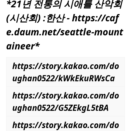
*21년 전통의
시애틀
산악회
(시산회) :한산 - https://
caf
e.daum.net/seattle-mount
aineer
*
https://story.kakao.com/do
ughan0522/kWkEkuRWsCa
https://story.kakao.com/do
ughan0522/G5ZEkgL5tBA
https://story.kakao.com/do