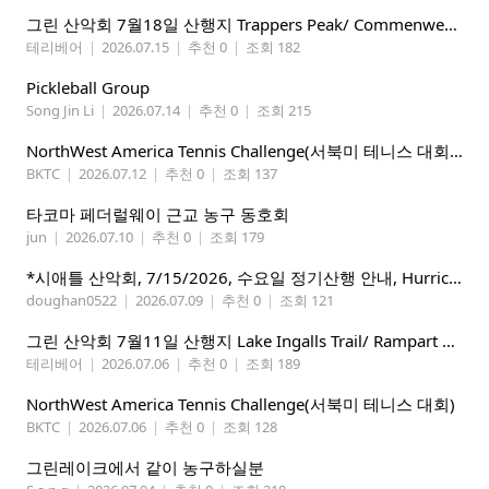
그린 산악회 7월18일 산행지 Trappers Peak/ Commenwealth Basin
테리베어
|
2026.07.15
|
추천 0
|
조회 182
Pickleball Group
Song Jin Li
|
2026.07.14
|
추천 0
|
조회 215
NorthWest America Tennis Challenge(서북미 테니스 대회) 마감임박!!!!!
BKTC
|
2026.07.12
|
추천 0
|
조회 137
타코마 페더럴웨이 근교 농구 동호회
jun
|
2026.07.10
|
추천 0
|
조회 179
*시애틀 산악회, 7/15/2026, 수요일 정기산행 안내, Hurricane Ridge*
doughan0522
|
2026.07.09
|
추천 0
|
조회 121
그린 산악회 7월11일 산행지 Lake Ingalls Trail/ Rampart Lake Via Rachel lake trail
테리베어
|
2026.07.06
|
추천 0
|
조회 189
NorthWest America Tennis Challenge(서북미 테니스 대회)
BKTC
|
2026.07.06
|
추천 0
|
조회 128
그린레이크에서 같이 농구하실분