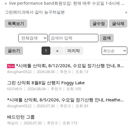
«
live performance band회원모집: 현재 매주 수요일 1-6시에 전문 음악 Studio에서 활동중인 진짜 악기를 다루는 밴드입니다.
그린레이크에서 같이 농구하실분
»
목록보기
글수정
글삭제
검색
글쓰기
1
»
마지막
*시애틀 산악회, 8/12/2026, 수요일 정기산행 안내, Beckler Peak*
New
doughan0522
|
2026.08.06
|
추천 0
|
조회 13
그린 산악회 8월8일 산행지 Foggy Lake
테리베어
|
2026.08.04
|
추천 0
|
조회 105
*시애틀 산악회, 8/5/2026, 수요일 정기산행 안내, Heather Lake*
doughan0522
|
2026.07.30
|
추천 0
|
조회 83
배드민턴 그룹
백승리
|
2026.07.30
|
추천 0
|
조회 173