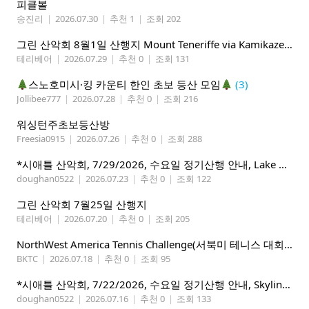
피클볼
송진리
|
2026.07.30
|
추천 1
|
조회 202
그린 산악회 8월1일 산행지 Mount Teneriffe via Kamikaze Trail/ Lillian Lake &Margaret Lake
테리베어
|
2026.07.29
|
추천 0
|
조회 131
스노호미시·킹 카운티 한인 초보 등산 모임
(3)
Jollibee777
|
2026.07.28
|
추천 0
|
조회 216
워싱턴주초보등산방
Freesia0915
|
2026.07.26
|
추천 0
|
조회 288
*시애틀 산악회, 7/29/2026, 수요일 정기산행 안내, Lake 22*
doughan0522
|
2026.07.23
|
추천 0
|
조회 122
그린 산악회 7월25일 산행지
테리베어
|
2026.07.20
|
추천 0
|
조회 205
NorthWest America Tennis Challenge(서북미 테니스 대회) 마감임박!!!!!
BKTC
|
2026.07.18
|
추천 0
|
조회 95
*시애틀 산악회, 7/22/2026, 수요일 정기산행 안내, Skyline Trail Loop(Mt. Rainier)*
doughan0522
|
2026.07.16
|
추천 0
|
조회 133