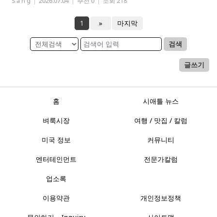
S a n g
|
2026.07.04
|
추천 0
|
조회 218
1
»
마지막
검색
글쓰기
홈
시애틀 뉴스
벼룩시장
여행 / 맛집 / 칼럼
미국 정보
커뮤니티
엔터테인먼트
전문가칼럼
업소록
이용약관
개인정보정책