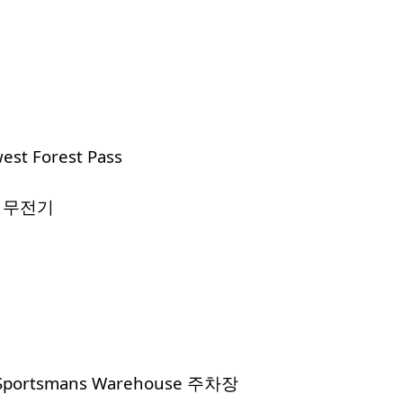
est Forest Pass
, 무전기
, Sportsmans Warehouse 주차장