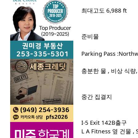
최대고도 6,988 ft
준비물
Parking Pass :Northw
충분한 물 , 비상 식량
중간 집결지
I-5 Exit 142B출구
L A Fitness 옆 건물 