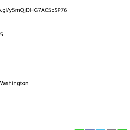
oo.gl/y5mQjDHG7AC5qSP76
5
Washington