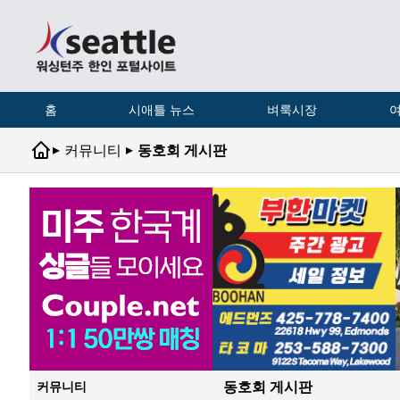
홈
시애틀 뉴스
벼룩시장
여
▸
▸
커뮤니티
동호회 게시판
동호회 게시판
커뮤니티