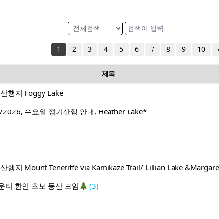
1
2
3
4
5
6
7
8
9
10
제목
행지 Foggy Lake
2026, 수요일 정기산행 안내, Heather Lake*
ount Teneriffe via Kamikaze Trail/ Lillian Lake &Margare
운티 한인 초보 등산 모임
(3)
방