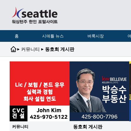
홈
시애틀 뉴스
벼룩시장
여
▸
▸
커뮤니티
동호회 게시판
동호회 게시판
커뮤니티