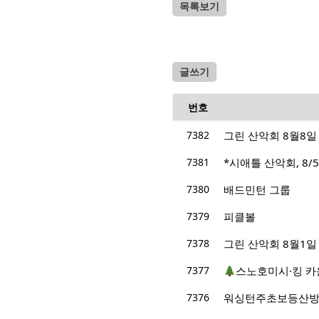
목록보기
글쓰기
번호
7382
그린 산악회 8월8일 산
7381
*시애틀 산악회, 8/5/
7380
배드민턴 그룹
7379
피클볼
7378
그린 산악회 8월1일 산행지 M
7377
스노호미시·킹 카
7376
워싱턴주초보등산