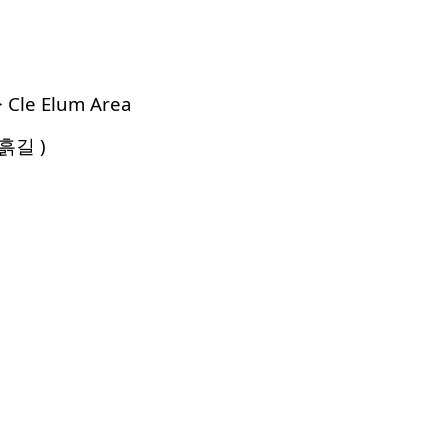
 Cle Elum Area
흙길 )