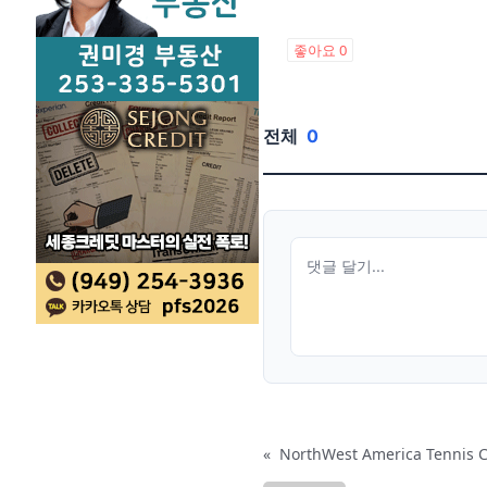
좋아요
0
전체
0
«
NorthWest America Tenni