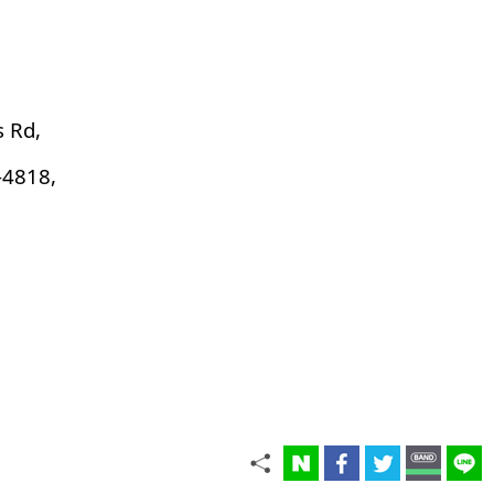
s Rd,
-4818,