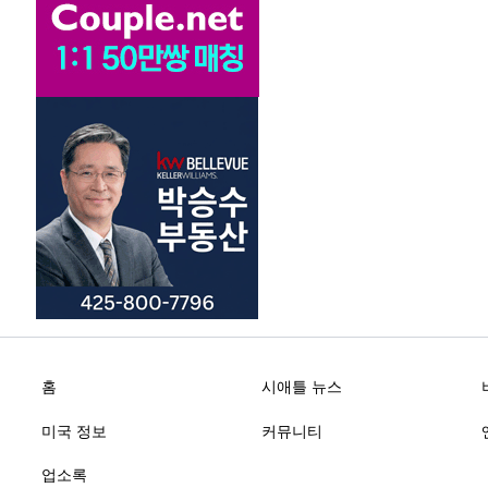
홈
시애틀 뉴스
미국 정보
커뮤니티
업소록