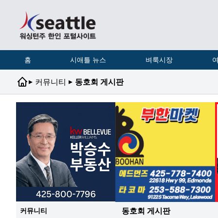
홈
시애틀 뉴스
벼룩시장
여
▸
▸
커뮤니티
동호회 게시판
동호회 게시판
커뮤니티