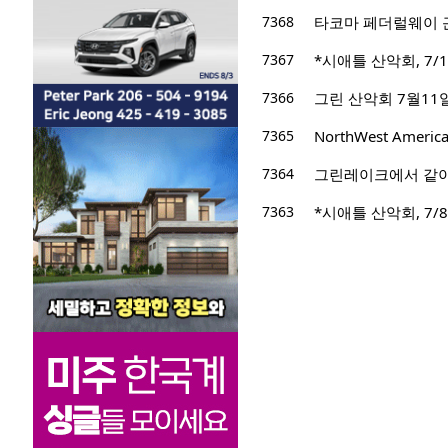
7368
타코마 페더럴웨이 
7367
*시애틀 산악회, 7/15
7366
그린 산악회 7월11일 산행지 
7365
NorthWest Ameri
7364
그린레이크에서 같
7363
*시애틀 산악회, 7/8/