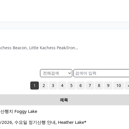
그린 산악회 5월30일산행지 Kachess Beacon, Little Kachess Peak/Iron Bear Teanaway Ridge
1
2
3
4
5
6
7
8
9
10
제목
행지 Foggy Lake
2026, 수요일 정기산행 안내, Heather Lake*