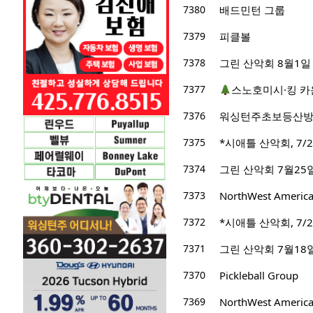
7380
배드민턴 그룹
7379
피클볼
7378
그린 산악회 8월1일 산행지 M
7377
스노호미시·킹 카
7376
워싱턴주초보등산
7375
*시애틀 산악회, 7/2
7374
그린 산악회 7월25
7373
NorthWest Ameri
7372
*시애틀 산악회, 7/22/
7371
그린 산악회 7월18일 산
7370
Pickleball Group
7369
NorthWest Ameri