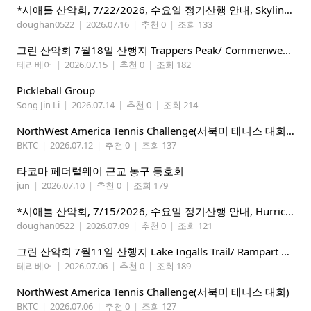
*시애틀 산악회, 7/22/2026, 수요일 정기산행 안내, Skyline Trail Loop(Mt. Rainier)*
doughan0522
|
2026.07.16
|
추천 0
|
조회 133
그린 산악회 7월18일 산행지 Trappers Peak/ Commenwealth Basin
테리베어
|
2026.07.15
|
추천 0
|
조회 182
Pickleball Group
Song Jin Li
|
2026.07.14
|
추천 0
|
조회 214
NorthWest America Tennis Challenge(서북미 테니스 대회) 마감임박!!!!!
BKTC
|
2026.07.12
|
추천 0
|
조회 137
타코마 페더럴웨이 근교 농구 동호회
jun
|
2026.07.10
|
추천 0
|
조회 179
*시애틀 산악회, 7/15/2026, 수요일 정기산행 안내, Hurricane Ridge*
doughan0522
|
2026.07.09
|
추천 0
|
조회 121
그린 산악회 7월11일 산행지 Lake Ingalls Trail/ Rampart Lake Via Rachel lake trail
테리베어
|
2026.07.06
|
추천 0
|
조회 189
NorthWest America Tennis Challenge(서북미 테니스 대회)
BKTC
|
2026.07.06
|
추천 0
|
조회 127