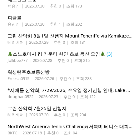
백승리
|
2026.07.30
|
추천 0
|
조회 173
피클볼
송진리
|
2026.07.30
|
추천 1
|
조회 202
그린 산악회 8월1일 산행지 Mount Teneriffe via Kamikaze Trail/ Lillian Lake &Margaret Lake
테리베어
|
2026.07.29
|
추천 0
|
조회 131
스노호미시·킹 카운티 한인 초보 등산 모임
(3)
Jollibee777
|
2026.07.28
|
추천 0
|
조회 215
워싱턴주초보등산방
Freesia0915
|
2026.07.26
|
추천 0
|
조회 288
*시애틀 산악회, 7/29/2026, 수요일 정기산행 안내, Lake 22*
doughan0522
|
2026.07.23
|
추천 0
|
조회 122
그린 산악회 7월25일 산행지
테리베어
|
2026.07.20
|
추천 0
|
조회 204
NorthWest America Tennis Challenge(서북미 테니스 대회) 마감임박!!!!!
BKTC
|
2026.07.18
|
추천 0
|
조회 94