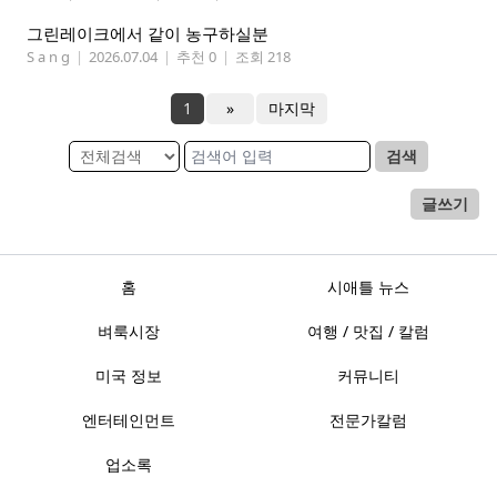
그린레이크에서 같이 농구하실분
S a n g
|
2026.07.04
|
추천 0
|
조회 218
1
»
마지막
검색
글쓰기
홈
시애틀 뉴스
벼룩시장
여행 / 맛집 / 칼럼
미국 정보
커뮤니티
엔터테인먼트
전문가칼럼
업소록