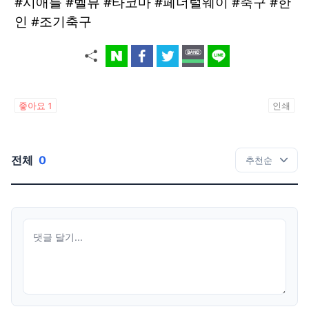
#시애틀 #벨뷰 #타코마 #페더럴웨이 #축구 #한
인 #조기축구
좋아요
1
인쇄
전체
0