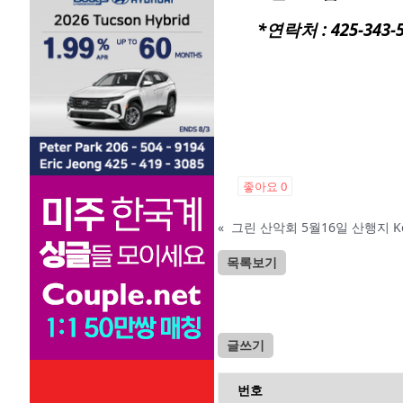
*연락처 : 425-343-
좋아요
0
«
그린 산악회 5월16일 산행지 Kenda
목록보기
글쓰기
번호