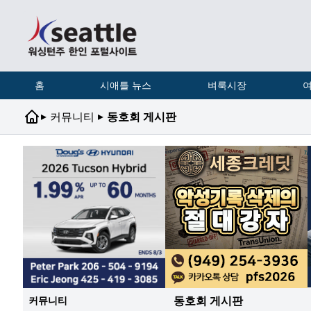
홈
시애틀 뉴스
벼룩시장
여
▸
▸
커뮤니티
동호회 게시판
동호회 게시판
커뮤니티