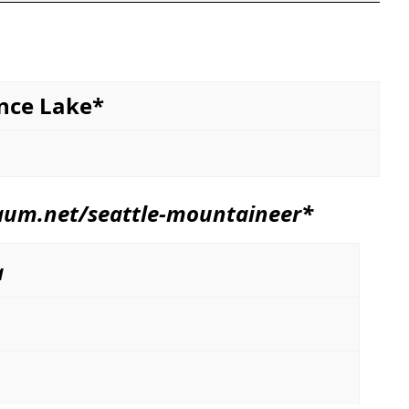
ce Lake*
aum.net/seattle-mountaineer
*
a