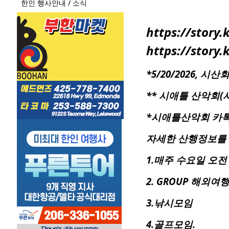
한인 행사안내 / 소식
https://stor
https://stor
*5/20/2026, 시산
**
시애틀
산악회(시
*시애틀산악회 카톡방
자세한 산행정보를
1.매주 수요일 오전
2. GROUP 해외여
3.낚시모임
4.골프모임.