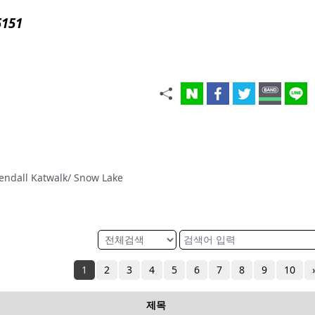
5151
ll Katwalk/ Snow Lake
1
2
3
4
5
6
7
8
9
10
제목