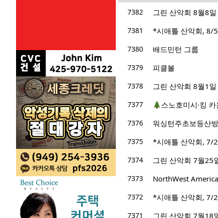
7382
그린 산악회 8월8일 산
7381
*시애틀 산악회, 8/5/
7380
배드민턴 그룹
7379
피클볼
7378
그린 산악회 8월1일 산행지 M
7377
스노호미시·킹 카
7376
워싱턴주초보등산
7375
*시애틀 산악회, 7/2
7374
그린 산악회 7월25
7373
NorthWest Ameri
7372
*시애틀 산악회, 7/22/
7371
그린 산악회 7월18일 산