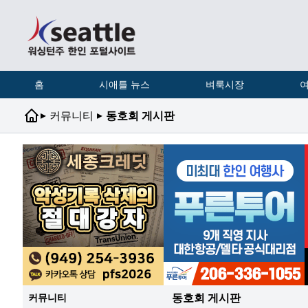
홈
시애틀 뉴스
벼룩시장
여
▸
▸
커뮤니티
동호회 게시판
동호회 게시판
커뮤니티