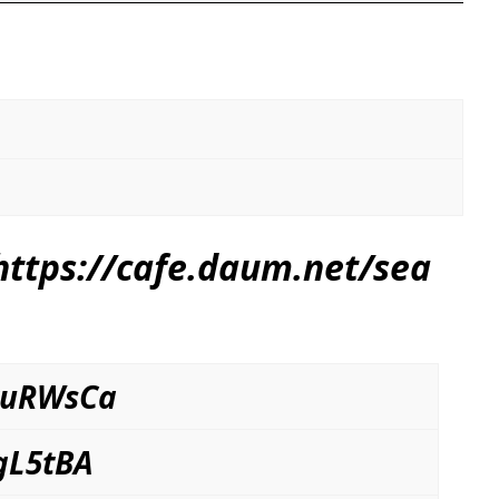
tps://
cafe.daum.net/sea
kuRWsCa
gL5tBA