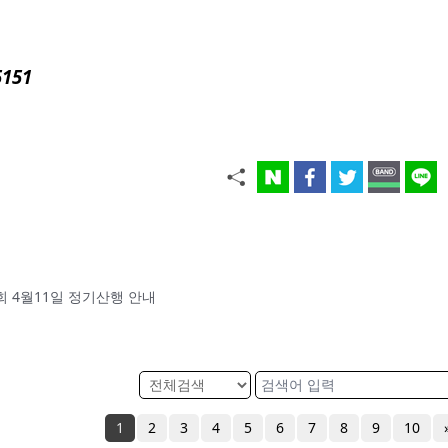
5151
산악회 4월11일 정기산행 안내
1
2
3
4
5
6
7
8
9
10