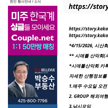
한인 행사안내 / 소식
https://st
https://story.ka
https://story.ka
*4/15/2026, 시
**
시애틀
산악회(시
*시애틀산악회 카톡방
자세한 산행정보를
1.매주 수요일 오전
2. GROUP 해외여
3.낚시모임