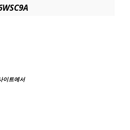
k6WSC9A
움 사이트에서