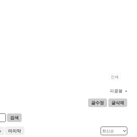
인쇄
피클볼
»
글수정
글삭제
검색
»
마지막