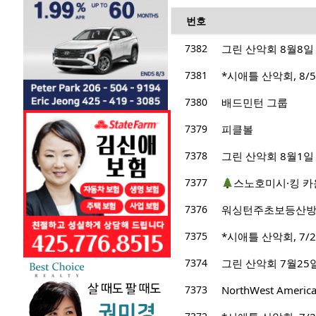
번호
7382
그린 산악회 8월8일 산
7381
*시애틀 산악회, 8/5/
7380
배드민턴 그룹
7379
피클볼
7378
그린 산악회 8월1일 산행지 M
7377
스노호미시·킹 카
7376
워싱턴주초보등산
7375
*시애틀 산악회, 7/2
7374
그린 산악회 7월25
7373
NorthWest Ameri