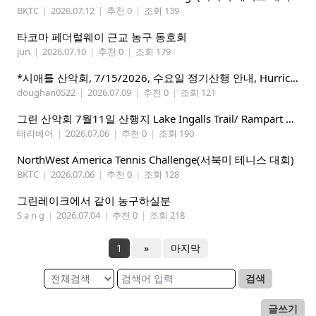
BKTC
|
2026.07.12
|
추천 0
|
조회 139
타코마 페더럴웨이 근교 농구 동호회
jun
|
2026.07.10
|
추천 0
|
조회 179
*시애틀 산악회, 7/15/2026, 수요일 정기산행 안내, Hurricane Ridge*
doughan0522
|
2026.07.09
|
추천 0
|
조회 121
그린 산악회 7월11일 산행지 Lake Ingalls Trail/ Rampart Lake Via Rachel lake trail
테리베어
|
2026.07.06
|
추천 0
|
조회 190
NorthWest America Tennis Challenge(서북미 테니스 대회)
BKTC
|
2026.07.06
|
추천 0
|
조회 128
그린레이크에서 같이 농구하실분
S a n g
|
2026.07.04
|
추천 0
|
조회 218
1
»
마지막
검색
글쓰기