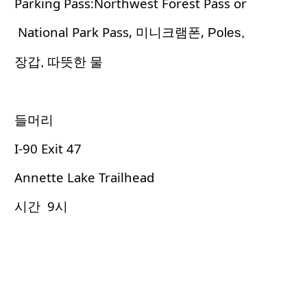
Parking Pass:Northwest Forest Pass or
National Park Pass, 미니크램폰,
Poles,
장갑
,
따뜻한 물
들머리
I-90 Exit 47
Annette Lake Trailhead
시간 9시