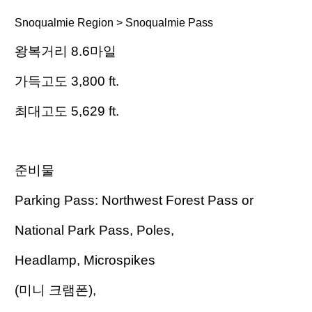
Snoqualmie Region > Snoqualmie Pass
왕복거리
8.6
마일
가득고도
3,800 ft.
최대고도
5,629 ft.
준비물
Parking Pass: Northwest Forest Pass or
National Park Pass, Poles,
Headlamp, Microspikes
(
미니 크램폰
),