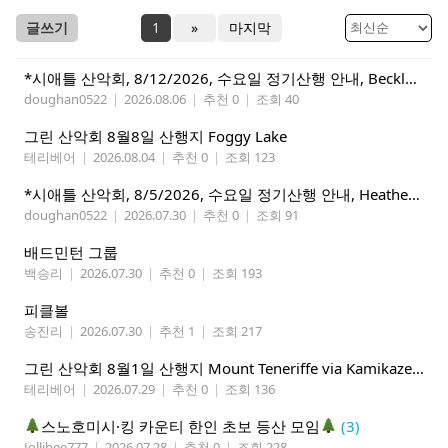
글쓰기
1
»
마지막
*시애틀 산악회, 8/12/2026, 수요일 정기산행 안내, Beckler Peak*
doughan0522
|
2026.08.06
|
추천 0
|
조회 40
그린 산악회 8월8일 산행지 Foggy Lake
테리베어
|
2026.08.04
|
추천 0
|
조회 123
*시애틀 산악회, 8/5/2026, 수요일 정기산행 안내, Heather Lake*
doughan0522
|
2026.07.30
|
추천 0
|
조회 91
배드민턴 그룹
백승리
|
2026.07.30
|
추천 0
|
조회 193
피클볼
송진리
|
2026.07.30
|
추천 1
|
조회 217
그린 산악회 8월1일 산행지 Mount Teneriffe via Kamikaze Trail/ Lillian Lake &Margaret Lake
테리베어
|
2026.07.29
|
추천 0
|
조회 136
스노호미시·킹 카운티 한인 초보 등산 모임
(3)
Jollibee777
|
2026.07.28
|
추천 0
|
조회 228