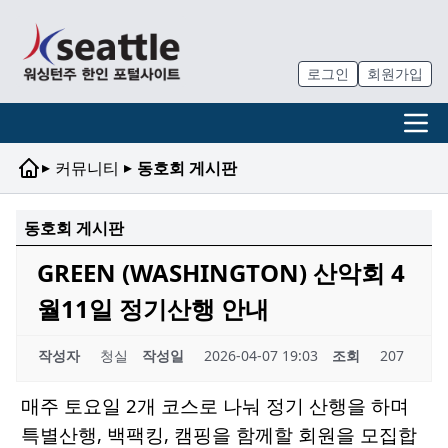
로그인
회원가입
▸
▸
커뮤니티
동호회 게시판
동호회 게시판
GREEN (WASHINGTON) 산악회 4
월11일 정기산행 안내
작성자
청실
작성일
2026-04-07 19:03
조회
207
2
매주 토요일
개 코스로 나눠 정기 산행을 하며
,
,
특별산행
백팩킹
캠핑을 함께할 회원을 모집합