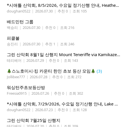
*시애틀 산악회, 8/5/2026, 수요일 정기산행 안내, Heather Lake*
doughan0522
|
2026.07.30
|
추천 0
|
조회 105
배드민턴 그룹
백승리
|
2026.07.30
|
추천 0
|
조회 216
피클볼
송진리
|
2026.07.30
|
추천 1
|
조회 246
그린 산악회 8월1일 산행지 Mount Teneriffe via Kamikaze Trail/ Lillian Lake &Margaret Lake
테리베어
|
2026.07.29
|
추천 0
|
조회 143
스노호미시·킹 카운티 한인 초보 등산 모임
(3)
Jollibee777
|
2026.07.28
|
추천 0
|
조회 272
워싱턴주초보등산방
Freesia0915
|
2026.07.26
|
추천 0
|
조회 302
*시애틀 산악회, 7/29/2026, 수요일 정기산행 안내, Lake 22*
doughan0522
|
2026.07.23
|
추천 0
|
조회 128
그린 산악회 7월25일 산행지
테리베어
|
2026.07.20
|
추천 0
|
조회 209