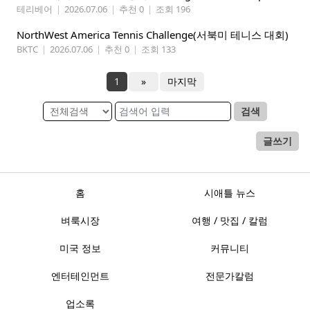
테리베어
|
2026.07.06
|
추천 0
|
조회 196
NorthWest America Tennis Challenge(서북미 테니스 대회)
BKTC
|
2026.07.06
|
추천 0
|
조회 133
1
»
마지막
검색
글쓰기
홈
시애틀 뉴스
벼룩시장
여행 / 맛집 / 칼럼
미국 정보
커뮤니티
엔터테인먼트
전문가칼럼
업소록