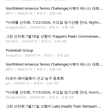
NorthWest America Tennis Challenge(서북미 테니스 대회) 마감임박!!!!!
BKTC
|
2026.07.18
|
추천 0
|
조회 100
*시애틀 산악회, 7/22/2026, 수요일 정기산행 안내, Skyline Trail Loop(Mt. Rainier)*
doughan0522
|
2026.07.16
|
추천 0
|
조회 138
그린 산악회 7월18일 산행지 Trappers Peak/ Commenwealth Basin
테리베어
|
2026.07.15
|
추천 0
|
조회 188
Pickleball Group
Song Jin Li
|
2026.07.14
|
추천 0
|
조회 226
NorthWest America Tennis Challenge(서북미 테니스 대회) 마감임박!!!!!
BKTC
|
2026.07.12
|
추천 0
|
조회 142
타코마 페더럴웨이 근교 농구 동호회
jun
|
2026.07.10
|
추천 0
|
조회 183
*시애틀 산악회, 7/15/2026, 수요일 정기산행 안내, Hurricane Ridge*
doughan0522
|
2026.07.09
|
추천 0
|
조회 126
그린 산악회 7월11일 산행지 Lake Ingalls Trail/ Rampart Lake Via Rachel lake trail