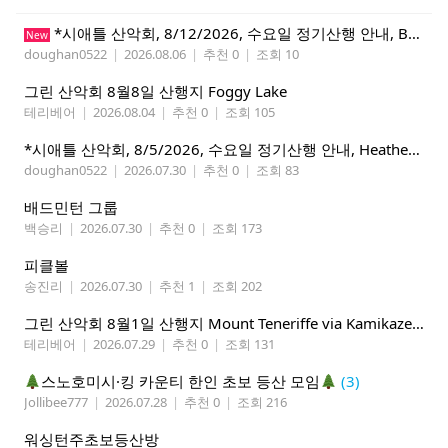
*시애틀 산악회, 8/12/2026, 수요일 정기산행 안내, Beckler Peak*
New
doughan0522
|
2026.08.06
|
추천 0
|
조회 10
그린 산악회 8월8일 산행지 Foggy Lake
테리베어
|
2026.08.04
|
추천 0
|
조회 105
*시애틀 산악회, 8/5/2026, 수요일 정기산행 안내, Heather Lake*
doughan0522
|
2026.07.30
|
추천 0
|
조회 83
배드민턴 그룹
백승리
|
2026.07.30
|
추천 0
|
조회 173
피클볼
송진리
|
2026.07.30
|
추천 1
|
조회 202
그린 산악회 8월1일 산행지 Mount Teneriffe via Kamikaze Trail/ Lillian Lake &Margaret Lake
테리베어
|
2026.07.29
|
추천 0
|
조회 131
스노호미시·킹 카운티 한인 초보 등산 모임
(3)
Jollibee777
|
2026.07.28
|
추천 0
|
조회 216
워싱턴주초보등산방