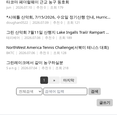
타코마 페더럴웨이 근교 농구 동호회
jun
|
2026.07.10
|
추천 0
|
조회 179
*시애틀 산악회, 7/15/2026, 수요일 정기산행 안내, Hurricane Ridge*
doughan0522
|
2026.07.09
|
추천 0
|
조회 121
그린 산악회 7월11일 산행지 Lake Ingalls Trail/ Rampart Lake Via Rachel lake trail
테리베어
|
2026.07.06
|
추천 0
|
조회 189
NorthWest America Tennis Challenge(서북미 테니스 대회)
BKTC
|
2026.07.06
|
추천 0
|
조회 128
그린레이크에서 같이 농구하실분
S a n g
|
2026.07.04
|
추천 0
|
조회 218
1
»
마지막
검색
글쓰기