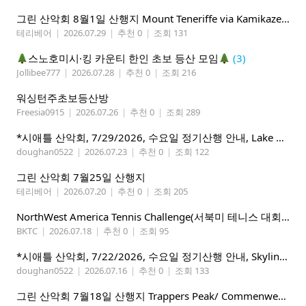
그린 산악회 8월1일 산행지 Mount Teneriffe via Kamikaze Trail/ Lillian Lake &Margaret Lake
테리베어
|
2026.07.29
|
추천 0
|
조회 131
스노호미시·킹 카운티 한인 초보 등산 모임
(3)
Jollibee777
|
2026.07.28
|
추천 0
|
조회 216
워싱턴주초보등산방
Freesia0915
|
2026.07.26
|
추천 0
|
조회 289
*시애틀 산악회, 7/29/2026, 수요일 정기산행 안내, Lake 22*
doughan0522
|
2026.07.23
|
추천 0
|
조회 122
그린 산악회 7월25일 산행지
테리베어
|
2026.07.20
|
추천 0
|
조회 205
NorthWest America Tennis Challenge(서북미 테니스 대회) 마감임박!!!!!
BKTC
|
2026.07.18
|
추천 0
|
조회 95
*시애틀 산악회, 7/22/2026, 수요일 정기산행 안내, Skyline Trail Loop(Mt. Rainier)*
doughan0522
|
2026.07.16
|
추천 0
|
조회 133
그린 산악회 7월18일 산행지 Trappers Peak/ Commenwealth Basin