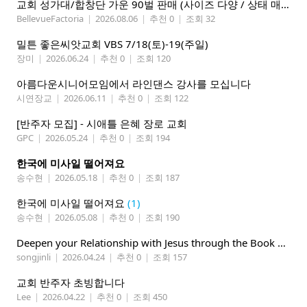
교회 성가대/합창단 가운 90벌 판매 (사이즈 다양 / 상태 매우 양호)
BellevueFactoria
|
2026.08.06
|
추천 0
|
조회 32
밀튼 좋은씨앗교회 VBS 7/18(토)-19(주일)
장미
|
2026.06.24
|
추천 0
|
조회 120
아름다운시니어모임에서 라인댄스 강사를 모십니다
시연장교
|
2026.06.11
|
추천 0
|
조회 122
[반주자 모집] - 시애틀 은혜 장로 교회
GPC
|
2026.05.24
|
추천 0
|
조회 194
한국에 미사일 떨어져요
송수현
|
2026.05.18
|
추천 0
|
조회 187
한국에 미사일 떨어져요
(1)
송수현
|
2026.05.08
|
추천 0
|
조회 190
Deepen your Relationship with Jesus through the Book of Mormon
songjinli
|
2026.04.24
|
추천 0
|
조회 157
교회 반주자 초빙합니다
Lee
|
2026.04.22
|
추천 0
|
조회 450