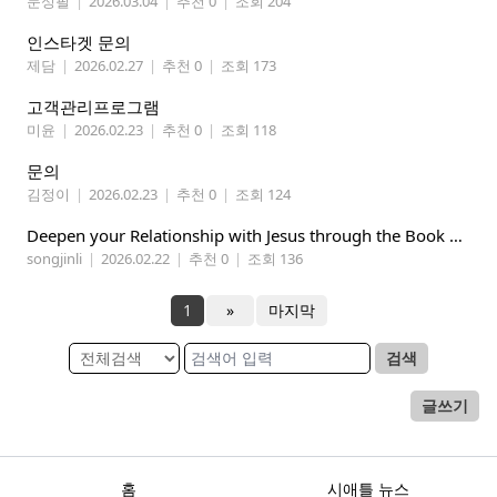
문성필
|
2026.03.04
|
추천 0
|
조회 204
인스타겟 문의
제담
|
2026.02.27
|
추천 0
|
조회 173
고객관리프로그램
미윤
|
2026.02.23
|
추천 0
|
조회 118
문의
김정이
|
2026.02.23
|
추천 0
|
조회 124
Deepen your Relationship with Jesus through the Book of Mormon
songjinli
|
2026.02.22
|
추천 0
|
조회 136
1
»
마지막
검색
글쓰기
홈
시애틀 뉴스