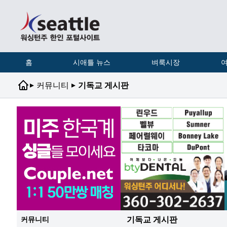
홈
시애틀 뉴스
벼룩시장
여
▸
▸
커뮤니티
기독교 게시판
기독교 게시판
커뮤니티