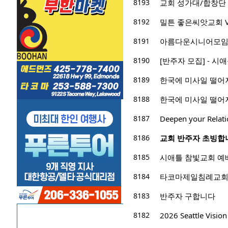
8193
교회 성가대/합창단 가
8192
밀튼 좋은씨앗교회 VBS
8191
아름다운시니어모임
8190
[반주자 모집] - 시
8189
한국에 미사일 떨어
8188
한국에 미사일 떨어
8187
Deepen your Relati
8186
교회 반주자 초빙합
8185
시애틀 참빛교회 예
8184
타코마제일침례교회 
8183
반주자 구합니다
8182
2026 Seattle Vis