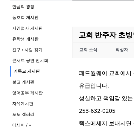
만남의 광장
동호회 게시판
자영업자 게시판
교회 반주자 초
유학생 게시판
친구 / 사람 찾기
교회 소식
작성자
콘서트 공연 전시회
기독교 게시판
페드월웨이 교회에서 
불교 게시판
유급입니다.
영어공부 게시판
성실하고 책임감 있는
자유게시판
253-632-0205
포토 갤러리
텍스메세지 보내시면 
에세이 / 시