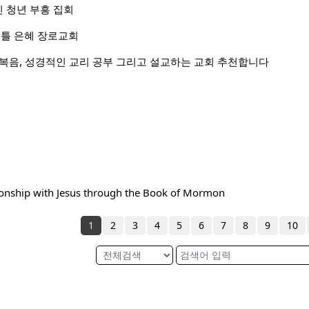
 한인 청년 부흥 집회
시애틀 은혜 장로교회
복음, 성경적인 교리 공부 그리고 설교하는 교회 추천합니다
onship with Jesus through the Book of Mormon
1
2
3
4
5
6
7
8
9
10