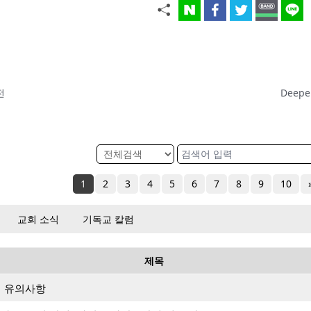
전
Deepen
1
2
3
4
5
6
7
8
9
10
교회 소식
기독교 칼럼
제목
시 유의사항