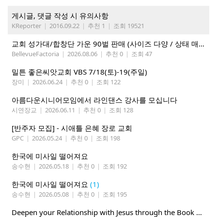
게시글, 댓글 작성 시 유의사항
KReporter
|
2016.09.22
|
추천 1
|
조회 19521
교회 성가대/합창단 가운 90벌 판매 (사이즈 다양 / 상태 매우 양호)
BellevueFactoria
|
2026.08.06
|
추천 0
|
조회 47
밀튼 좋은씨앗교회 VBS 7/18(토)-19(주일)
장미
|
2026.06.24
|
추천 0
|
조회 122
아름다운시니어모임에서 라인댄스 강사를 모십니다
시연장교
|
2026.06.11
|
추천 0
|
조회 128
[반주자 모집] - 시애틀 은혜 장로 교회
GPC
|
2026.05.24
|
추천 0
|
조회 198
한국에 미사일 떨어져요
송수현
|
2026.05.18
|
추천 0
|
조회 192
한국에 미사일 떨어져요
(1)
송수현
|
2026.05.08
|
추천 0
|
조회 195
Deepen your Relationship with Jesus through the Book of Mormon