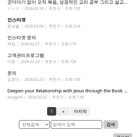
군더더기 없이 오직 복음, 성경적인 교리 공부 그리고 설교하는 교회 추천합니다
ㅇㅅㅇ
|
2026.03.18
|
추천 0
|
조회 192
인스타겟
문성필
|
2026.03.04
|
추천 0
|
조회 210
인스타겟 문의
제담
|
2026.02.27
|
추천 0
|
조회 179
고객관리프로그램
미윤
|
2026.02.23
|
추천 0
|
조회 120
문의
김정이
|
2026.02.23
|
추천 0
|
조회 129
Deepen your Relationship with Jesus through the Book of Mormon
songjinli
|
2026.02.22
|
추천 0
|
조회 139
1
»
마지막
검색