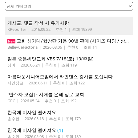
게시글, 댓글 작성 시 유의사항
KReporter
|
2016.09.22
|
추천 1
|
조회 19399
교회 성가대/합창단 가운 90벌 판매 (사이즈 다양 / 상태 매우 양호)
New
BellevueFactoria
|
2026.08.06
|
추천 0
|
조회 14
밀튼 좋은씨앗교회 VBS 7/18(토)-19(주일)
장미
|
2026.06.24
|
추천 0
|
조회 119
아름다운시니어모임에서 라인댄스 강사를 모십니다
시연장교
|
2026.06.11
|
추천 0
|
조회 122
[반주자 모집] - 시애틀 은혜 장로 교회
GPC
|
2026.05.24
|
추천 0
|
조회 192
한국에 미사일 떨어져요
송수현
|
2026.05.18
|
추천 0
|
조회 179
한국에 미사일 떨어져요
(1)
송수현
|
2026.05.08
|
추천 0
|
조회 189