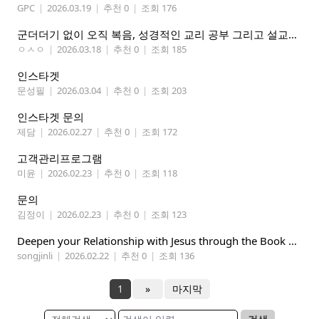
GPC
|
2026.03.19
|
추천 0
|
조회 176
군더더기 없이 오직 복음, 성경적인 교리 공부 그리고 설교하는 교회 추천합니다
ㅇㅅㅇ
|
2026.03.18
|
추천 0
|
조회 185
인스타겟
문성필
|
2026.03.04
|
추천 0
|
조회 203
인스타겟 문의
제담
|
2026.02.27
|
추천 0
|
조회 172
고객관리프로그램
미윤
|
2026.02.23
|
추천 0
|
조회 118
문의
김정이
|
2026.02.23
|
추천 0
|
조회 123
Deepen your Relationship with Jesus through the Book of Mormon
songjinli
|
2026.02.22
|
추천 0
|
조회 136
1
»
마지막