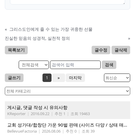
«
그리스도인에게 줄 수 있는 가장 귀중한 선물
진실한 믿음의 성경적, 실천적 정의
»
목록보기
글수정
글삭제
검색
글쓰기
1
»
마지막
게시글, 댓글 작성 시 유의사항
KReporter
|
2016.09.22
|
추천 1
|
조회 19463
교회 성가대/합창단 가운 90벌 판매 (사이즈 다양 / 상태 매우 양호)
BellevueFactoria
|
2026.08.06
|
추천 0
|
조회 39