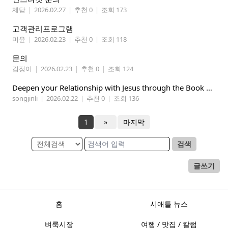
제담
|
2026.02.27
|
추천 0
|
조회 173
고객관리프로그램
미윤
|
2026.02.23
|
추천 0
|
조회 118
문의
김정이
|
2026.02.23
|
추천 0
|
조회 124
Deepen your Relationship with Jesus through the Book of Mormon
songjinli
|
2026.02.22
|
추천 0
|
조회 136
1
»
마지막
검색
글쓰기
홈
시애틀 뉴스
벼룩시장
여행 / 맛집 / 칼럼