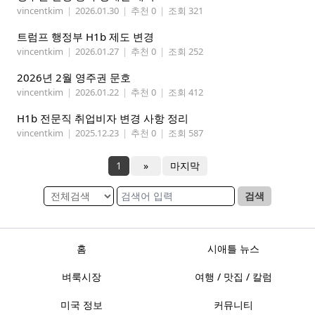
vincentkim
|
2026.01.30
|
추천 0
|
조회 321
트럼프 행정부 H1b 제도 변경
vincentkim
|
2026.01.27
|
추천 0
|
조회 252
2026년 2월 영주권 문호
vincentkim
|
2026.01.22
|
추천 0
|
조회 412
H1b 전문직 취업비자 변경 사항 정리
vincentkim
|
2025.12.23
|
추천 0
|
조회 587
1
»
마지막
검색
홈
시애틀 뉴스
벼룩시장
여행 / 맛집 / 칼럼
미국 정보
커뮤니티