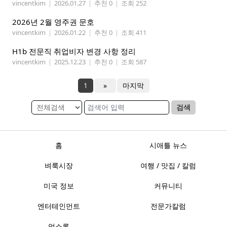
vincentkim
|
2026.01.27
|
추천 0
|
조회 252
2026년 2월 영주권 문호
vincentkim
|
2026.01.22
|
추천 0
|
조회 411
H1b 전문직 취업비자 변경 사항 정리
vincentkim
|
2025.12.23
|
추천 0
|
조회 587
1
»
마지막
검색
홈
시애틀 뉴스
벼룩시장
여행 / 맛집 / 칼럼
미국 정보
커뮤니티
엔터테인먼트
전문가칼럼
업소록