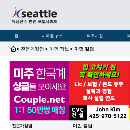
홈
시애틀 뉴스
벼룩시장
여
▸
▸
▸
전문가칼럼
이민 정보
이민 칼럼
이민 칼럼
전문가칼럼