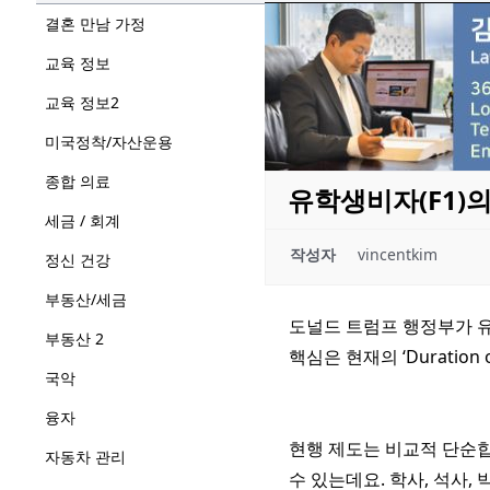
결혼 만남 가정
교육 정보
교육 정보2
미국정착/자산운용
종합 의료
유학생비자(F1)의
세금 / 회계
작성자
vincentkim
정신 건강
부동산/세금
도널드 트럼프 행정부가 유
부동산 2
핵심은 현재의 ‘Duration
국악
융자
현행 제도는 비교적 단순합
자동차 관리
수 있는데요. 학사, 석사