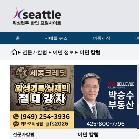
홈
시애틀 뉴스
벼룩시장
여
▸
▸
▸
전문가칼럼
이민 정보
이민 칼럼
이민 칼럼
전문가칼럼