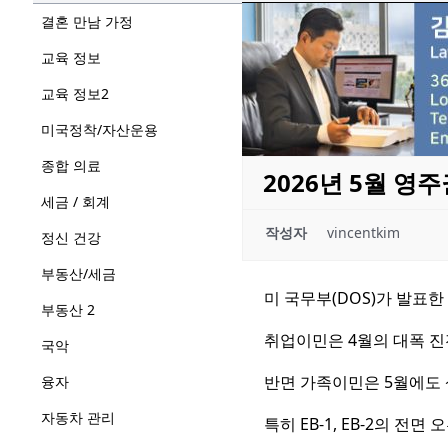
결혼 만남 가정
교육 정보
교육 정보2
미국정착/자산운용
종합 의료
2026년 5월 영
세금 / 회계
작성자
vincentkim
정신 건강
부동산/세금
미 국무부(DOS)가 발표한 20
부동산 2
취업이민은 4월의 대폭 진
국악
반면 가족이민은 5월에도
융자
자동차 관리
특히 EB-1, EB-2의 전면