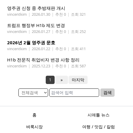
영주권 신청 중 추방재판 개시
vincentkim
|
2026.01.30
|
추천 0
|
조회 321
트럼프 행정부 H1b 제도 변경
vincentkim
|
2026.01.27
|
추천 0
|
조회 252
2026년 2월 영주권 문호
vincentkim
|
2026.01.22
|
추천 0
|
조회 411
H1b 전문직 취업비자 변경 사항 정리
vincentkim
|
2025.12.23
|
추천 0
|
조회 587
1
»
마지막
검색
홈
시애틀 뉴스
벼룩시장
여행 / 맛집 / 칼럼