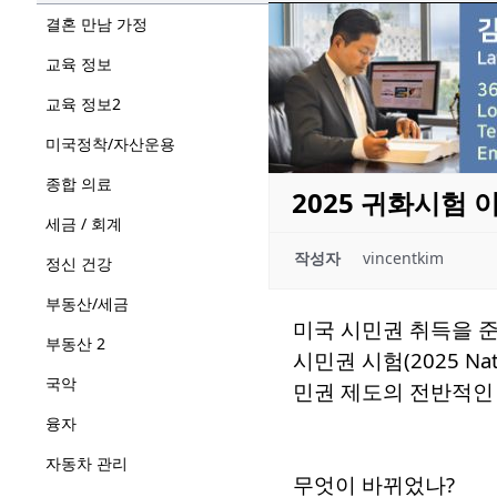
결혼 만남 가정
교육 정보
교육 정보2
미국정착/자산운용
종합 의료
2025 귀화시험
세금 / 회계
작성자
vincentkim
정신 건강
부동산/세금
미국 시민권 취득을 준
부동산 2
시민권 시험(2025 Na
국악
민권 제도의 전반적인
융자
자동차 관리
무엇이 바뀌었나?