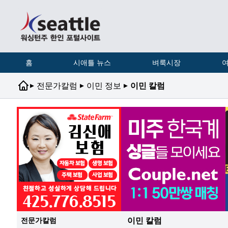
홈
시애틀 뉴스
벼룩시장
여
▸
▸
▸
전문가칼럼
이민 정보
이민 칼럼
이민 칼럼
전문가칼럼