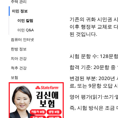
주택 관리
이민 정보
기존의 귀화 시민권 시
이민 칼럼
이후 행정부 교체로 다
이민 Q&A
된 것입니다.
컴퓨터 인터넷
한방 정보
시험 문항 수: 128문
치아 건강
합격 기준: 20문항 
척추 건강
보험
변경된 부분: 2020
료, 또는 9문항 오답
영어 평가(읽기·쓰기·
즉, 시험 방식은 조금