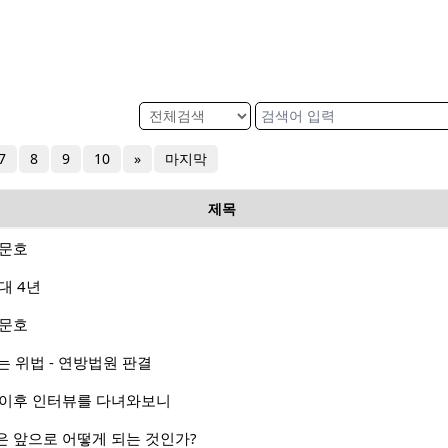
7
8
9
10
»
마지막
제목
 문호
대 4년
 문호
는 위법 - 연방법원 판결
 이후 인터뷰를 다녀와보니
은 앞으로 어떻게 되는 것인가?