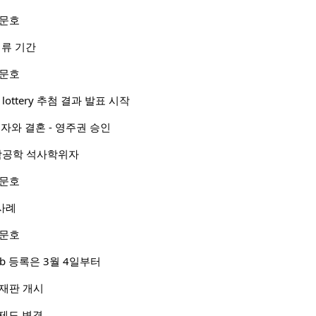
 문호
체류 기간
 문호
 lottery 추첨 결과 발표 시작
권자와 결혼 - 영주권 승인
화학공학 석사학위자
 문호
 사례
 문호
b 등록은 3월 4일부터
방재판 개시
 제도 변경