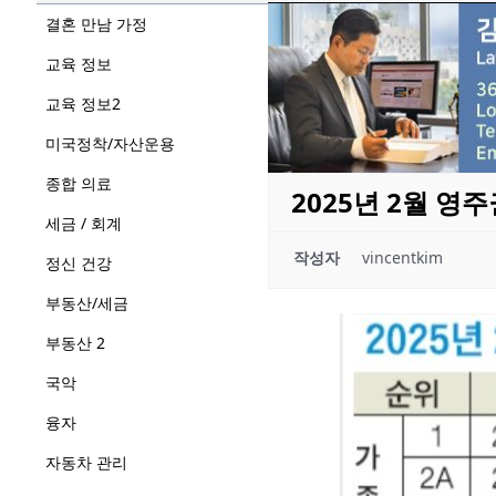
결혼 만남 가정
교육 정보
교육 정보2
미국정착/자산운용
종합 의료
2025년 2월 영
세금 / 회계
작성자
vincentkim
정신 건강
부동산/세금
부동산 2
국악
융자
자동차 관리