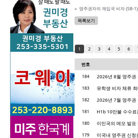
«
영주권자의 재입국 비자 (SB-1)
목록보기
1
2
3
4
5
6
번호
184
2026년 8월 영주권
183
유학생 비자 체류 최
182
2026년 7월 영주권
181
H1b 10만불 수수료
180
이민국의 메모 발표
179
미국내 영주권 신청