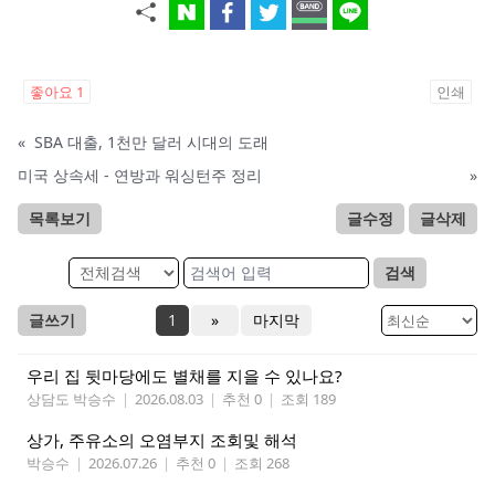
좋아요
1
인쇄
«
SBA 대출, 1천만 달러 시대의 도래
미국 상속세 - 연방과 워싱턴주 정리
»
목록보기
글수정
글삭제
검색
글쓰기
1
»
마지막
우리 집 뒷마당에도 별채를 지을 수 있나요?
상담도 박승수
|
2026.08.03
|
추천 0
|
조회 189
상가, 주유소의 오염부지 조회및 해석
박승수
|
2026.07.26
|
추천 0
|
조회 268