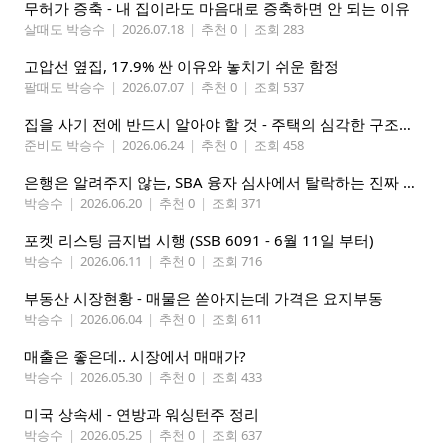
무허가 증축 - 내 집이라도 마음대로 증축하면 안 되는 이유
살때도 박승수
|
2026.07.18
|
추천 0
|
조회 283
고압선 옆집, 17.9% 싼 이유와 놓치기 쉬운 함정
팔때도 박승수
|
2026.07.07
|
추천 0
|
조회 537
집을 사기 전에 반드시 알아야 할 것 - 주택의 심각한 구조적 결함 식별하기
준비도 박승수
|
2026.06.24
|
추천 0
|
조회 458
은행은 알려주지 않는, SBA 융자 심사에서 탈락하는 진짜 이유
박승수
|
2026.06.20
|
추천 0
|
조회 371
포켓 리스팅 금지법 시행 (SSB 6091 - 6월 11일 부터)
박승수
|
2026.06.11
|
추천 0
|
조회 716
부동산 시장현황 - 매물은 쏟아지는데 가격은 요지부동
박승수
|
2026.06.04
|
추천 0
|
조회 611
매출은 좋은데.. 시장에서 매매가?
박승수
|
2026.05.30
|
추천 0
|
조회 433
미국 상속세 - 연방과 워싱턴주 정리
박승수
|
2026.05.25
|
추천 0
|
조회 637