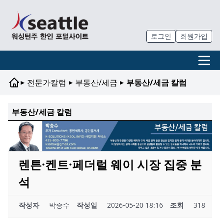
로그인
회원가입
▸
▸
▸
전문가칼럼
부동산/세금
부동산/세금 칼럼
부동산/세금 칼럼
렌튼·켄트·페더럴 웨이 시장 집중 분
석
작성자
박승수
작성일
2026-05-20 18:16
조회
318