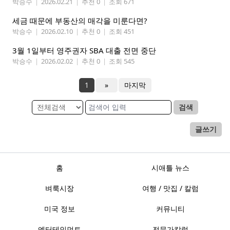
박승수
|
2026.02.21
|
추천 0
|
조회 671
세금 때문에 부동산의 매각을 미룬다면?
박승수
|
2026.02.10
|
추천 0
|
조회 451
3월 1일부터 영주권자 SBA 대출 전면 중단
박승수
|
2026.02.02
|
추천 0
|
조회 545
1
»
마지막
검색
글쓰기
홈
시애틀 뉴스
벼룩시장
여행 / 맛집 / 칼럼
미국 정보
커뮤니티
엔터테인먼트
전문가칼럼