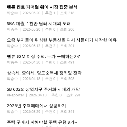
렌튼·켄트·페더럴 웨이 시장 집중 분석
박승수
|
2026.05.20
|
추천 1
|
조회 318
SBA 대출, 1천만 달러 시대의 도래
박승수
|
2026.05.20
|
추천 0
|
조회 306
요즘 부자들이 워싱턴 부동산을 다시 사들이기 시작한 이유
박승수
|
2026.05.13
|
추천 3
|
조회 301
벨뷰 $2M 이상 주택, 누가 구매하는가?
박승수
|
2026.04.30
|
추천 0
|
조회 491
상속세, 증여세, 양도소득세 정리및 전략
박승수
|
2026.04.18
|
추천 0
|
조회 508
SB 6026: 상업지구 주거화 시대의 개막
KReporter
|
2026.04.13
|
추천 0
|
조회 291
2026년 주택매매에서 성공하기
박승수
|
2026.03.29
|
추천 0
|
조회 341
주택 구매시 피해야할 주택 유형 9가지