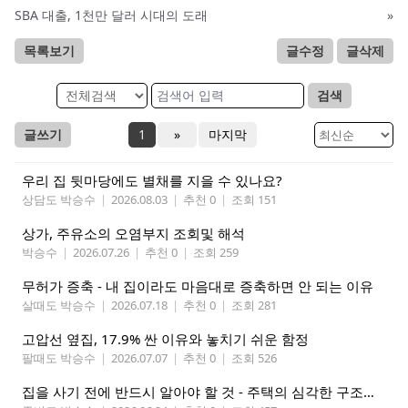
SBA 대출, 1천만 달러 시대의 도래
»
목록보기
글수정
글삭제
검색
글쓰기
1
»
마지막
우리 집 뒷마당에도 별채를 지을 수 있나요?
상담도 박승수
|
2026.08.03
|
추천 0
|
조회 151
상가, 주유소의 오염부지 조회및 해석
박승수
|
2026.07.26
|
추천 0
|
조회 259
무허가 증축 - 내 집이라도 마음대로 증축하면 안 되는 이유
살때도 박승수
|
2026.07.18
|
추천 0
|
조회 281
고압선 옆집, 17.9% 싼 이유와 놓치기 쉬운 함정
팔때도 박승수
|
2026.07.07
|
추천 0
|
조회 526
집을 사기 전에 반드시 알아야 할 것 - 주택의 심각한 구조적 결함 식별하기