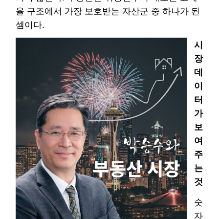
율 구조에서 가장 보호받는 자산군 중 하나가 된
셈이다.
시
장
데
이
터
가
보
여
주
는
것
숫
자