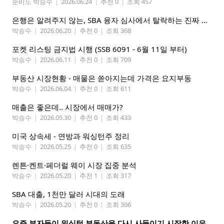
준비도 박승수
|
2026.06.24
|
추천 0
|
조회 457
은행은 알려주지 않는, SBA 융자 심사에서 탈락하는 진짜 이유
박승수
|
2026.06.20
|
추천 0
|
조회 368
포켓 리스팅 금지법 시행 (SSB 6091 - 6월 11일 부터)
박승수
|
2026.06.11
|
추천 0
|
조회 709
부동산 시장현황 - 매물은 쏟아지는데 가격은 요지부동
박승수
|
2026.06.04
|
추천 0
|
조회 611
매출은 좋은데.. 시장에서 매매가?
박승수
|
2026.05.30
|
추천 0
|
조회 433
미국 상속세 - 연방과 워싱턴주 정리
박승수
|
2026.05.25
|
추천 0
|
조회 635
렌튼·켄트·페더럴 웨이 시장 집중 분석
박승수
|
2026.05.20
|
추천 1
|
조회 317
SBA 대출, 1천만 달러 시대의 도래
박승수
|
2026.05.20
|
추천 0
|
조회 306
요즘 부자들이 워싱턴 부동산을 다시 사들이기 시작한 이유