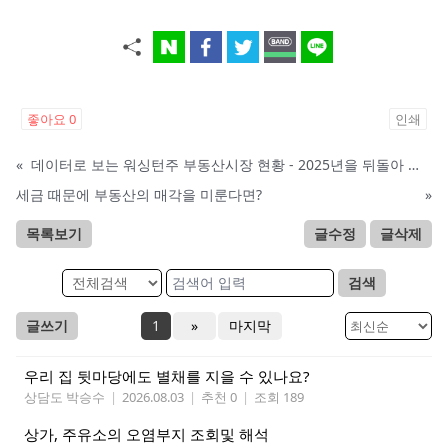
좋아요
0
인쇄
«
데이터로 보는 워싱턴주 부동산시장 현황 - 2025년을 뒤돌아 보며
세금 때문에 부동산의 매각을 미룬다면?
»
목록보기
글수정
글삭제
검색
글쓰기
1
»
마지막
우리 집 뒷마당에도 별채를 지을 수 있나요?
상담도 박승수
|
2026.08.03
|
추천 0
|
조회 189
상가, 주유소의 오염부지 조회및 해석