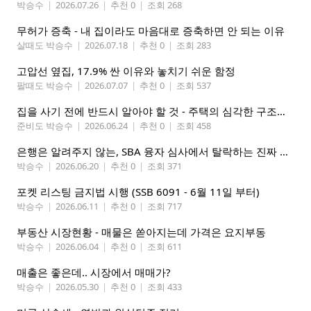
박승수
|
2026.07.26
|
추천 0
|
조회 268
무허가 증축 - 내 집이라도 마음대로 증축하면 안 되는 이유
살때도 박승수
|
2026.07.18
|
추천 0
|
조회 283
고압선 옆집, 17.9% 싼 이유와 놓치기 쉬운 함정
팔때도 박승수
|
2026.07.07
|
추천 0
|
조회 537
집을 사기 전에 반드시 알아야 할 것 - 주택의 심각한 구조적 결함 식별하기
준비도 박승수
|
2026.06.24
|
추천 0
|
조회 458
은행은 알려주지 않는, SBA 융자 심사에서 탈락하는 진짜 이유
박승수
|
2026.06.20
|
추천 0
|
조회 371
포켓 리스팅 금지법 시행 (SSB 6091 - 6월 11일 부터)
박승수
|
2026.06.11
|
추천 0
|
조회 717
부동산 시장현황 - 매물은 쏟아지는데 가격은 요지부동
박승수
|
2026.06.04
|
추천 0
|
조회 611
매출은 좋은데.. 시장에서 매매가?
박승수
|
2026.05.30
|
추천 0
|
조회 433