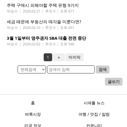
주택 구매시 피해야할 주택 유형 9가지
박승수
|
2026.02.21
|
추천 0
|
조회 671
세금 때문에 부동산의 매각을 미룬다면?
박승수
|
2026.02.10
|
추천 0
|
조회 451
3월 1일부터 영주권자 SBA 대출 전면 중단
박승수
|
2026.02.02
|
추천 0
|
조회 546
1
»
마지막
검색
글쓰기
홈
시애틀 뉴스
벼룩시장
여행 / 맛집 / 칼럼
미국 정보
커뮤니티