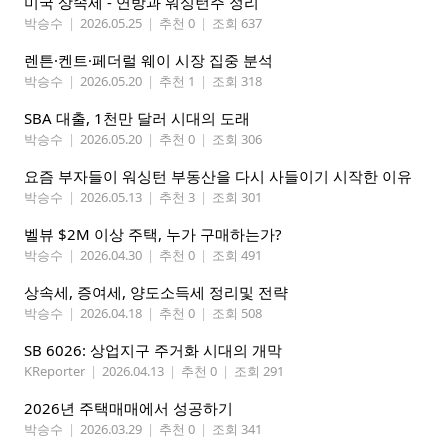
미국 상속세 - 연방과 워싱턴주 정리
박승수
|
2026.05.25
|
추천 0
|
조회 637
렌튼·켄트·페더럴 웨이 시장 집중 분석
박승수
|
2026.05.20
|
추천 1
|
조회 318
SBA 대출, 1천만 달러 시대의 도래
박승수
|
2026.05.20
|
추천 0
|
조회 306
요즘 부자들이 워싱턴 부동산을 다시 사들이기 시작한 이유
박승수
|
2026.05.13
|
추천 3
|
조회 301
벨뷰 $2M 이상 주택, 누가 구매하는가?
박승수
|
2026.04.30
|
추천 0
|
조회 491
상속세, 증여세, 양도소득세 정리및 전략
박승수
|
2026.04.18
|
추천 0
|
조회 508
SB 6026: 상업지구 주거화 시대의 개막
KReporter
|
2026.04.13
|
추천 0
|
조회 291
2026년 주택매매에서 성공하기
박승수
|
2026.03.29
|
추천 0
|
조회 341