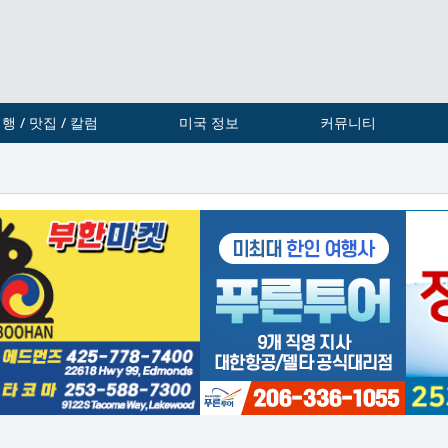
행 / 맛집 / 칼럼
미국 정보
커뮤니티