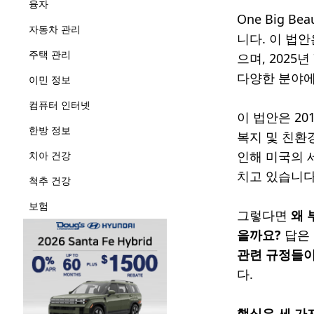
융자
One Big B
자동차 관리
니다. 이 법
주택 관리
으며, 2025
다양한 분야에
이민 정보
컴퓨터 인터넷
이 법안은 201
한방 정보
복지 및 친환경
인해 미국의 
치아 건강
치고 있습니다
척추 건강
보험
그렇다면
왜 
을까요?
답은 
관련 규정들이
다.
핵심은 세 가