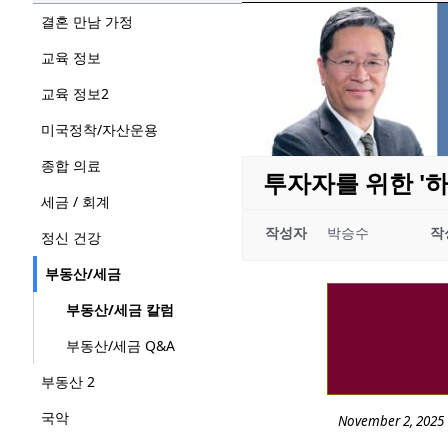
결혼 만남 가정
교육 정보
교육 정보2
미국정착/자산운용
종합 의료
투자자를 위한 '
세금 / 회계
작성자
박승수
작
정신 건강
부동산/세금
부동산/세금 칼럼
부동산/세금 Q&A
부동산 2
국악
November 2, 2025