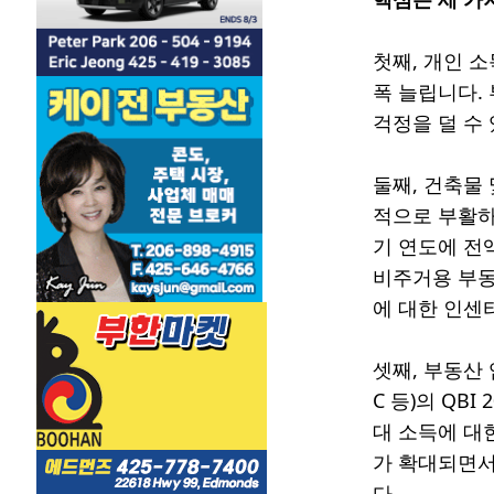
첫째, 개인 
폭 늘립니다.
걱정을 덜 수
둘째, 건축물 
적으로 부활하
기 연도에 전액 
비주거용 부동산
에 대한 인센
셋째, 부동산 임
C 등)의 QB
대 소득에 대
가 확대되면서
다.