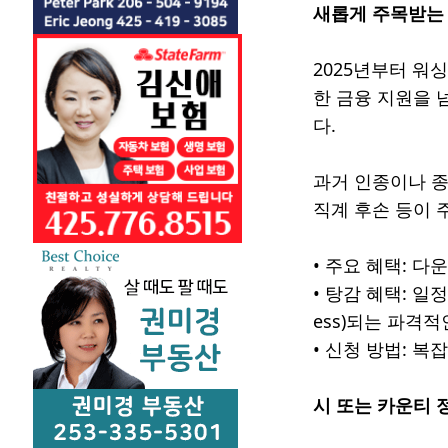
새롭게 주목받는 
2025년부터 워싱
한 금융 지원을 
다.
과거 인종이나 종교
직계 후손 등이 
• 주요 혜택: 
• 탕감 혜택: 일
ess)되는 파격
• 신청 방법: 복
시 또는 카운티 