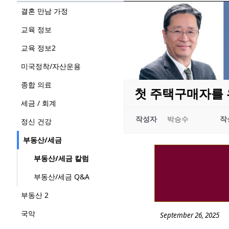
결혼 만남 가정
교육 정보
교육 정보2
미국정착/자산운용
종합 의료
첫 주택구매자를 위
세금 / 회계
작성자
박승수
작
정신 건강
부동산/세금
부동산/세금 칼럼
부동산/세금 Q&A
부동산 2
국악
September 26, 2025