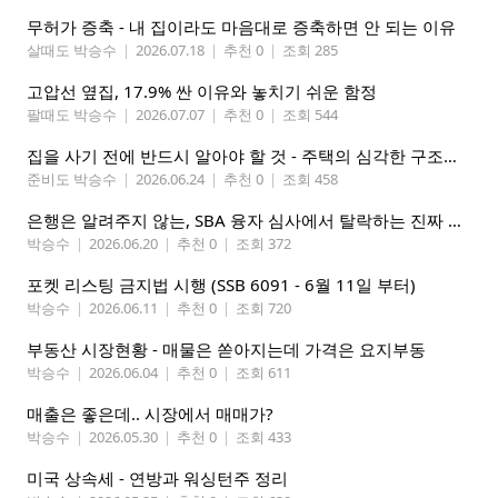
무허가 증축 - 내 집이라도 마음대로 증축하면 안 되는 이유
살때도 박승수
|
2026.07.18
|
추천 0
|
조회 285
고압선 옆집, 17.9% 싼 이유와 놓치기 쉬운 함정
팔때도 박승수
|
2026.07.07
|
추천 0
|
조회 544
집을 사기 전에 반드시 알아야 할 것 - 주택의 심각한 구조적 결함 식별하기
준비도 박승수
|
2026.06.24
|
추천 0
|
조회 458
은행은 알려주지 않는, SBA 융자 심사에서 탈락하는 진짜 이유
박승수
|
2026.06.20
|
추천 0
|
조회 372
포켓 리스팅 금지법 시행 (SSB 6091 - 6월 11일 부터)
박승수
|
2026.06.11
|
추천 0
|
조회 720
부동산 시장현황 - 매물은 쏟아지는데 가격은 요지부동
박승수
|
2026.06.04
|
추천 0
|
조회 611
매출은 좋은데.. 시장에서 매매가?
박승수
|
2026.05.30
|
추천 0
|
조회 433
미국 상속세 - 연방과 워싱턴주 정리