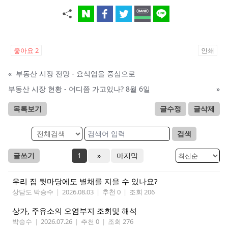
좋아요
2
인쇄
«
부동산 시장 전망 - 요식업을 중심으로
부동산 시장 현황 - 어디쯤 가고있나? 8월 6일
»
목록보기
글수정
글삭제
검색
글쓰기
1
»
마지막
우리 집 뒷마당에도 별채를 지을 수 있나요?
상담도 박승수
|
2026.08.03
|
추천 0
|
조회 206
상가, 주유소의 오염부지 조회및 해석
박승수
|
2026.07.26
|
추천 0
|
조회 276