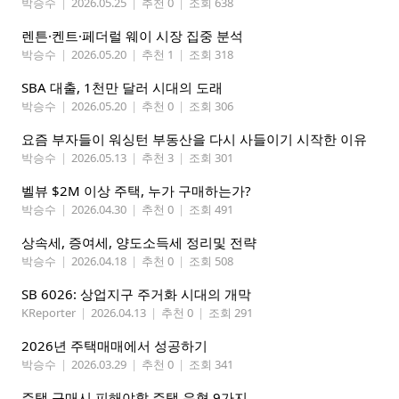
박승수
|
2026.05.25
|
추천 0
|
조회 638
렌튼·켄트·페더럴 웨이 시장 집중 분석
박승수
|
2026.05.20
|
추천 1
|
조회 318
SBA 대출, 1천만 달러 시대의 도래
박승수
|
2026.05.20
|
추천 0
|
조회 306
요즘 부자들이 워싱턴 부동산을 다시 사들이기 시작한 이유
박승수
|
2026.05.13
|
추천 3
|
조회 301
벨뷰 $2M 이상 주택, 누가 구매하는가?
박승수
|
2026.04.30
|
추천 0
|
조회 491
상속세, 증여세, 양도소득세 정리및 전략
박승수
|
2026.04.18
|
추천 0
|
조회 508
SB 6026: 상업지구 주거화 시대의 개막
KReporter
|
2026.04.13
|
추천 0
|
조회 291
2026년 주택매매에서 성공하기
박승수
|
2026.03.29
|
추천 0
|
조회 341
주택 구매시 피해야할 주택 유형 9가지