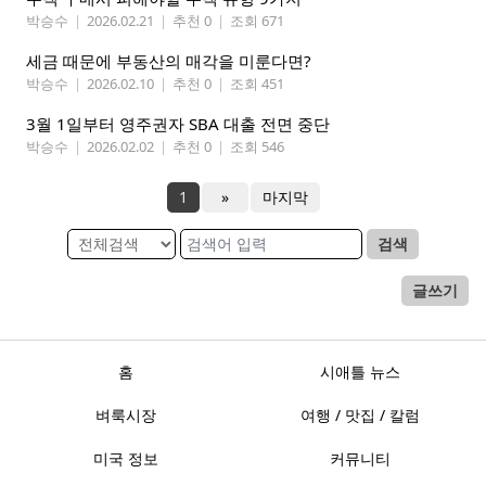
박승수
|
2026.02.21
|
추천 0
|
조회 671
세금 때문에 부동산의 매각을 미룬다면?
박승수
|
2026.02.10
|
추천 0
|
조회 451
3월 1일부터 영주권자 SBA 대출 전면 중단
박승수
|
2026.02.02
|
추천 0
|
조회 546
1
»
마지막
검색
글쓰기
홈
시애틀 뉴스
벼룩시장
여행 / 맛집 / 칼럼
미국 정보
커뮤니티