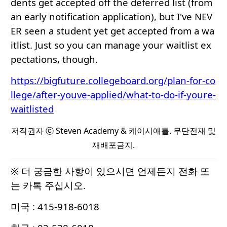
dents get accepted off the deferred list (from
an early notification application), but I've NEV
ER seen a student yet get accepted from a wa
itlist. Just so you can manage your waitlist ex
pectations, though.
https://bigfuture.collegeboard.org/plan-for-co
llege/after-youve-applied/what-to-do-if-youre-
waitlisted
저작권자 ⓒ Steven Academy & 케이시애틀. 무단전재 및
재배포금지.
※ 더 궁금한 사항이 있으시면 언제든지 전화 또
는 카톡 주십시오.
미국 : 415-918-6018