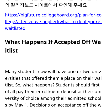
의 칼리지보드 사이트에서 확인해 주세요
https://bigfuture.collegeboard.org/plan-for-co
llege/after-youve-applied/what-to-do-if-youre-
waitlisted
What Happens If Accepted Off Wa
itlist
Many students now will have one or two univ
ersities that offered them a place on their wai
tlist. So, what happens? Students should first
of all pay their enrollment deposit at their uni
versity of choice among their admitted school
s by May 1. Decisions on acceptance off the w