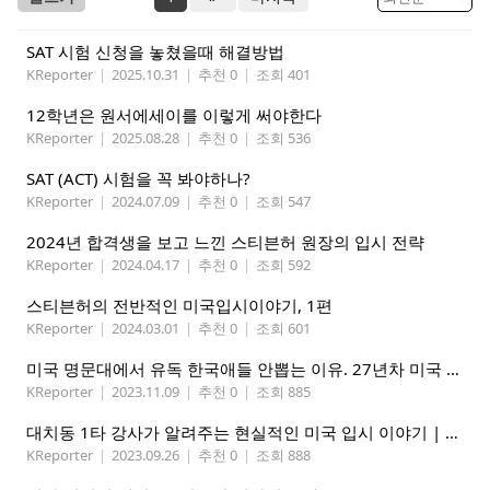
SAT 시험 신청을 놓쳤을때 해결방법
KReporter
|
2025.10.31
|
추천 0
|
조회 401
12학년은 원서에세이를 이렇게 써야한다
KReporter
|
2025.08.28
|
추천 0
|
조회 536
SAT (ACT) 시험을 꼭 봐야하나?
KReporter
|
2024.07.09
|
추천 0
|
조회 547
2024년 합격생을 보고 느낀 스티븐허 원장의 입시 전략
KReporter
|
2024.04.17
|
추천 0
|
조회 592
스티븐허의 전반적인 미국입시이야기, 1편
KReporter
|
2024.03.01
|
추천 0
|
조회 601
미국 명문대에서 유독 한국애들 안뽑는 이유. 27년차 미국 입시 전문가가 싹 다 알려드립니다
KReporter
|
2023.11.09
|
추천 0
|
조회 885
대치동 1타 강사가 알려주는 현실적인 미국 입시 이야기 | 미국 명문 사립대와 주립대 차이 (아이비리그, 유학, 대원외고)
KReporter
|
2023.09.26
|
추천 0
|
조회 888