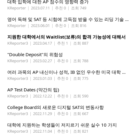
대학 입학에 대한 AP 점수의 영향력 증가
KReporter
|
2023.07.11
|
추천 0
|
조회 749
영어 독해 및 SAT 등 시험에 고득점 받을 수 있는 리딩 기술 향상 방법
KReporter
|
2023.06.01
|
추천 0
|
조회 816
지원한 대학에서의 Waitlist(보류)의 합격 가능성에 대해서
KReporter3
|
2023.04.17
|
추천 1
|
조회 887
"Double Deposit"의 위험성
KReporter3
|
2023.02.27
|
추천 0
|
조회 788
여러 과목의 AP 내신이나 성적, IB 없인 우수한 미국 대학 입학이 불가능하다???
KReporter3
|
2023.01.03
|
추천 0
|
조회 775
AP Test Dates (약간의 팁)
KReporter3
|
2022.12.22
|
추천 0
|
조회 590
College Board의 새로운 디지털 SAT의 변동사항
KReporter3
|
2022.11.29
|
추천 0
|
조회 667
대학에 지원하는 학생들이 저지르기 쉬운 실수 10 가지
KReporter3
|
2022.11.04
|
추천 0
|
조회 821