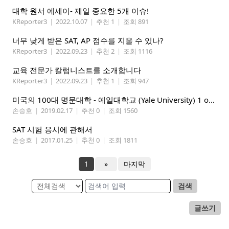
대학 원서 에세이- 제일 중요한 5개 이슈!
KReporter3
|
2022.10.07
|
추천 1
|
조회 891
너무 낮게 받은 SAT, AP 점수를 지울 수 있나?
KReporter3
|
2022.09.23
|
추천 2
|
조회 1116
교육 전문가 칼럼니스트를 소개합니다
KReporter3
|
2022.09.23
|
추천 1
|
조회 947
미국의 100대 명문대학 - 예일대학교 (Yale University) 1 of 4
손승호
|
2019.02.17
|
추천 0
|
조회 1560
SAT 시험 응시에 관해서
손승호
|
2017.01.25
|
추천 0
|
조회 1811
1
»
마지막
검색
글쓰기