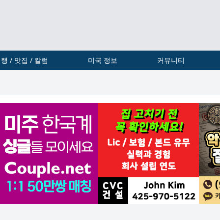
행 / 맛집 / 칼럼
미국 정보
커뮤니티