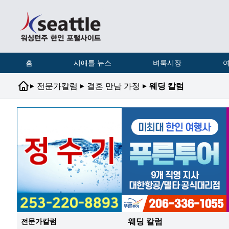
홈
시애틀 뉴스
벼룩시장
여
▸
▸
▸
전문가칼럼
결혼 만남 가정
웨딩 칼럼
웨딩 칼럼
전문가칼럼