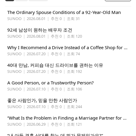
The Ordinary Spouse Conditions of a 92-Year-Old Man
SUNOO
|
2026.08.01
|
추천 0
|
조회 31
92세 남성이 원하는 배우자 조건
SUNOO
|
2026.08.01
|
추천 0
|
조회 120
Why I Recommend a Drive Instead of a Coffee Shop for People Dating in Their 40s
SUNOO
|
2026.07.20
|
추천 0
|
조회 74
40대 만남, 커피숍 대신 드라이브를 권하는 이유
SUNOO
|
2026.07.20
|
추천 0
|
조회 192
A Good Person, or a Trustworthy Person?
SUNOO
|
2026.07.10
|
추천 0
|
조회 106
좋은 사람인가, 믿을 만한 사람인가
SUNOO
|
2026.07.10
|
추천 0
|
조회 244
“What Is the Problem in Finding a Marriage Partner for My Son?”
SUNOO
|
2026.06.29
|
추천 0
|
조회 121
“내 아들 결혼 상대를 찾는 데 뭐가 문제인가요?”