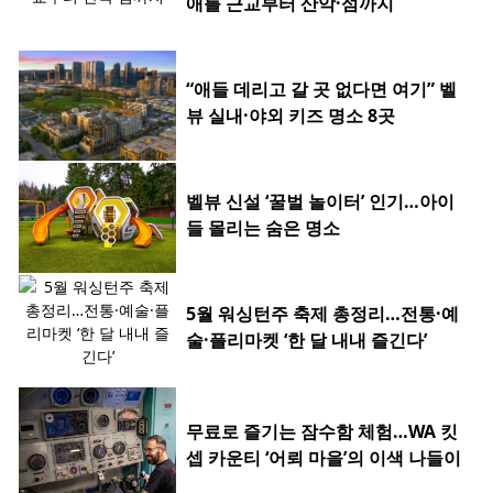
애틀 근교부터 산악·섬까지
“애들 데리고 갈 곳 없다면 여기” 벨
뷰 실내·야외 키즈 명소 8곳
벨뷰 신설 ‘꿀벌 놀이터’ 인기…아이
들 몰리는 숨은 명소
5월 워싱턴주 축제 총정리…전통·예
술·플리마켓 ‘한 달 내내 즐긴다’
무료로 즐기는 잠수함 체험…WA 킷
셉 카운티 ‘어뢰 마을’의 이색 나들이