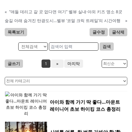
«
“애들 데리고 갈 곳 없다면 여기” 벨뷰 실내·야외 키즈 명소 8곳
숲길 아래 숨겨진 탄광도시…벨뷰 ‘코얼 크릭 트레일’의 시간여행
»
목록보기
글수정
글삭제
검색
글쓰기
1
»
마지막
아이와 함께 가기 딱 좋다…마운트
레이니어 초보 하이킹 코스 총정리
시애틀 여름, 한 번쯤 가봐야 할 ‘황