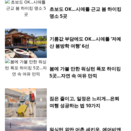
초보도 OK…시애틀 근교 봄 하이킹
명소 5곳
기름값 부담에도 OK…시애틀 ‘저예
산 봄방학 여행’ 6선
봄에 가볼 만한 워싱턴 폭포 하이킹
5곳…자연 속 여유 만끽
짐은 줄이고, 일정은 느리게…은퇴
여행 성공하는 법 10가지
워싱턴 외딴 어촌 세키우, 에어비앤