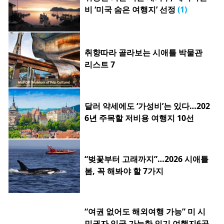
비 ‘미국 숨은 여행지’ 선정
(1)
취향따라 골라보는 시애틀 박물관
리스트 7
달러 약세에도 ‘가성비’는 있다…202
6년 주목할 저비용 여행지 10선
“벚꽃부터 고래까지”…2026 시애틀
봄, 꼭 해봐야 할 7가지
“여권 없어도 해외여행 가능” 미 시
민권자 입국 가능한 인기 여행지6곳