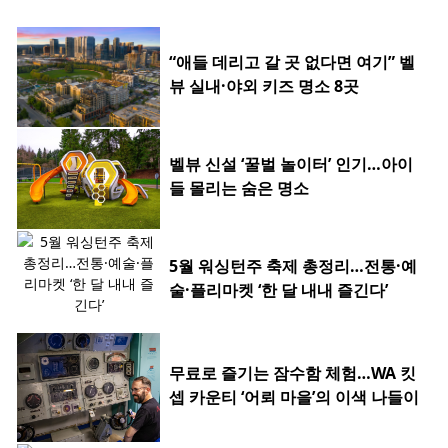
“애들 데리고 갈 곳 없다면 여기” 벨
뷰 실내·야외 키즈 명소 8곳
벨뷰 신설 ‘꿀벌 놀이터’ 인기…아이
들 몰리는 숨은 명소
5월 워싱턴주 축제 총정리…전통·예
술·플리마켓 ‘한 달 내내 즐긴다’
무료로 즐기는 잠수함 체험…WA 킷
셉 카운티 ‘어뢰 마을’의 이색 나들이