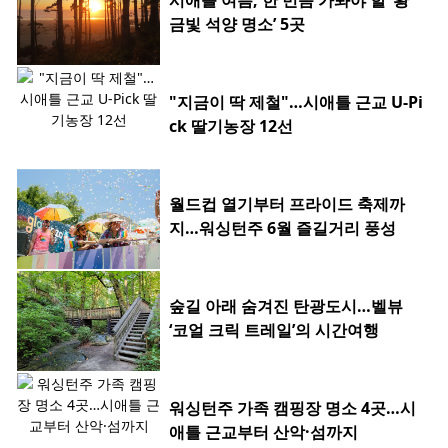
금빛 석양 명소’ 5곳
"지금이 딱 제철"…시애틀 근교 U-Pi
ck 딸기농장 12선
월드컵 열기부터 프라이드 축제까
지…워싱턴주 6월 즐길거리 풍성
숲길 아래 숨겨진 탄광도시…벨뷰
‘코얼 크릭 트레일’의 시간여행
워싱턴주 가족 캠핑장 명소 4곳…시
애틀 근교부터 산악·섬까지