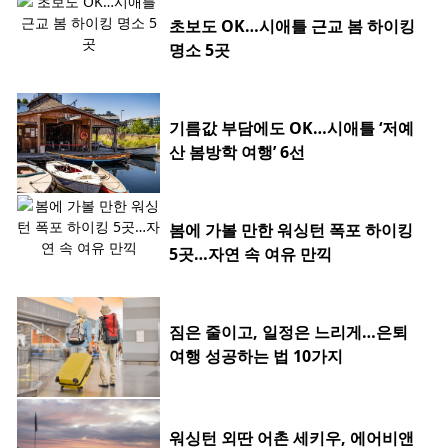
초보도 OK…시애틀 근교 봄 하이킹
명소 5곳
기름값 부담에도 OK…시애틀 ‘저예
산 봄방학 여행’ 6선
봄에 가볼 만한 워싱턴 폭포 하이킹
5곳…자연 속 여유 만끽
짐은 줄이고, 일정은 느리게…은퇴
여행 성공하는 법 10가지
워싱턴 외딴 어촌 세키우, 에어비앤