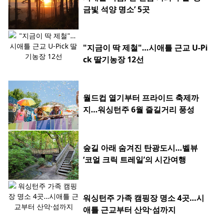
금빛 석양 명소’ 5곳
"지금이 딱 제철"…시애틀 근교 U-Pi
ck 딸기농장 12선
월드컵 열기부터 프라이드 축제까
지…워싱턴주 6월 즐길거리 풍성
숲길 아래 숨겨진 탄광도시…벨뷰
‘코얼 크릭 트레일’의 시간여행
워싱턴주 가족 캠핑장 명소 4곳…시
애틀 근교부터 산악·섬까지