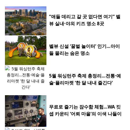
“애들 데리고 갈 곳 없다면 여기” 벨
뷰 실내·야외 키즈 명소 8곳
벨뷰 신설 ‘꿀벌 놀이터’ 인기…아이
들 몰리는 숨은 명소
5월 워싱턴주 축제 총정리…전통·예
술·플리마켓 ‘한 달 내내 즐긴다’
무료로 즐기는 잠수함 체험…WA 킷
셉 카운티 ‘어뢰 마을’의 이색 나들이