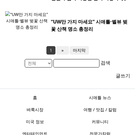
“UW만 가지 마세요” 시애틀·벨뷰 벚
꽃 산책 명소 총정리
1
»
마지막
검색
글쓰기
홈
시애틀 뉴스
벼룩시장
여행 / 맛집 / 칼럼
미국 정보
커뮤니티
엔터테인먼트
전문가칼럼