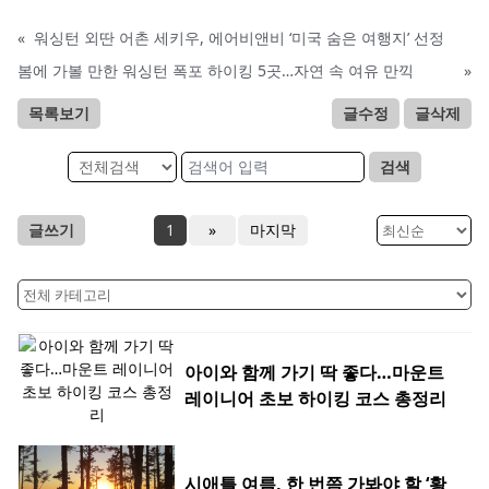
«
워싱턴 외딴 어촌 세키우, 에어비앤비 ‘미국 숨은 여행지’ 선정
봄에 가볼 만한 워싱턴 폭포 하이킹 5곳…자연 속 여유 만끽
»
목록보기
글수정
글삭제
검색
글쓰기
1
»
마지막
아이와 함께 가기 딱 좋다…마운트
레이니어 초보 하이킹 코스 총정리
시애틀 여름, 한 번쯤 가봐야 할 ‘황