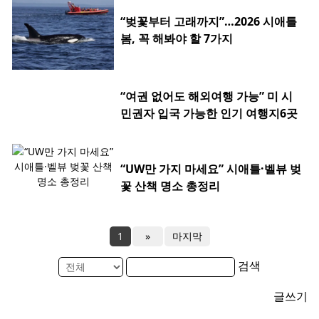
“벚꽃부터 고래까지”…2026 시애틀
봄, 꼭 해봐야 할 7가지
“여권 없어도 해외여행 가능” 미 시
민권자 입국 가능한 인기 여행지6곳
“UW만 가지 마세요” 시애틀·벨뷰 벚
꽃 산책 명소 총정리
1
»
마지막
검색
글쓰기