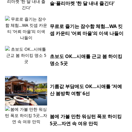
술·플리마켓 ‘한 달 내내 즐긴다’
무료로 즐기는 잠수함 체험…WA 킷
셉 카운티 ‘어뢰 마을’의 이색 나들이
초보도 OK…시애틀 근교 봄 하이킹
명소 5곳
기름값 부담에도 OK…시애틀 ‘저예
산 봄방학 여행’ 6선
봄에 가볼 만한 워싱턴 폭포 하이킹
5곳…자연 속 여유 만끽