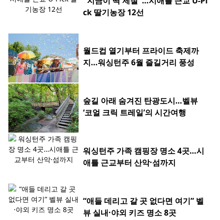
"지금이 딱 제철"…시애틀 근교 U-Pi
ck 딸기농장 12선
월드컵 열기부터 프라이드 축제까
지…워싱턴주 6월 즐길거리 풍성
숲길 아래 숨겨진 탄광도시…벨뷰
‘코얼 크릭 트레일’의 시간여행
워싱턴주 가족 캠핑장 명소 4곳…시
애틀 근교부터 산악·섬까지
“애들 데리고 갈 곳 없다면 여기” 벨
뷰 실내·야외 키즈 명소 8곳