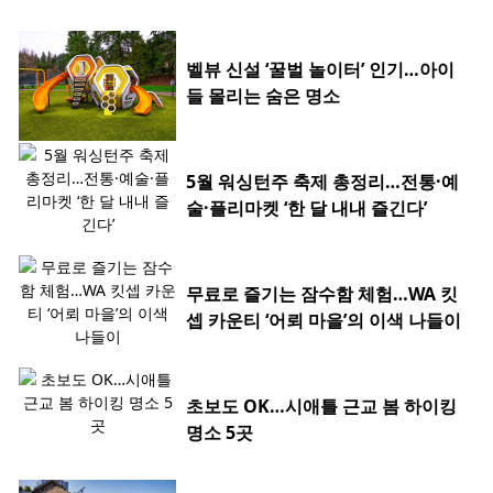
벨뷰 신설 ‘꿀벌 놀이터’ 인기…아이
들 몰리는 숨은 명소
5월 워싱턴주 축제 총정리…전통·예
술·플리마켓 ‘한 달 내내 즐긴다’
무료로 즐기는 잠수함 체험…WA 킷
셉 카운티 ‘어뢰 마을’의 이색 나들이
초보도 OK…시애틀 근교 봄 하이킹
명소 5곳