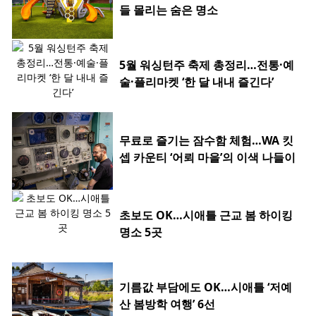
들 몰리는 숨은 명소
5월 워싱턴주 축제 총정리…전통·예
술·플리마켓 ‘한 달 내내 즐긴다’
무료로 즐기는 잠수함 체험…WA 킷
셉 카운티 ‘어뢰 마을’의 이색 나들이
초보도 OK…시애틀 근교 봄 하이킹
명소 5곳
기름값 부담에도 OK…시애틀 ‘저예
산 봄방학 여행’ 6선