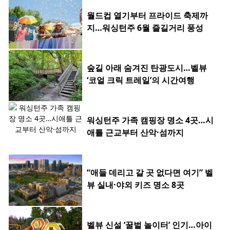
월드컵 열기부터 프라이드 축제까
지…워싱턴주 6월 즐길거리 풍성
숲길 아래 숨겨진 탄광도시…벨뷰
‘코얼 크릭 트레일’의 시간여행
워싱턴주 가족 캠핑장 명소 4곳…시
애틀 근교부터 산악·섬까지
“애들 데리고 갈 곳 없다면 여기” 벨
뷰 실내·야외 키즈 명소 8곳
벨뷰 신설 ‘꿀벌 놀이터’ 인기…아이