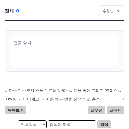
전체
0
«
마운트 스포캔 스노슈 트레킹 명소...겨울 숲에 그려진 ‘크리스마스 트리’
“UW만 가지 마세요” 시애틀·벨뷰 벚꽃 산책 명소 총정리
»
목록보기
글수정
글삭제
검색