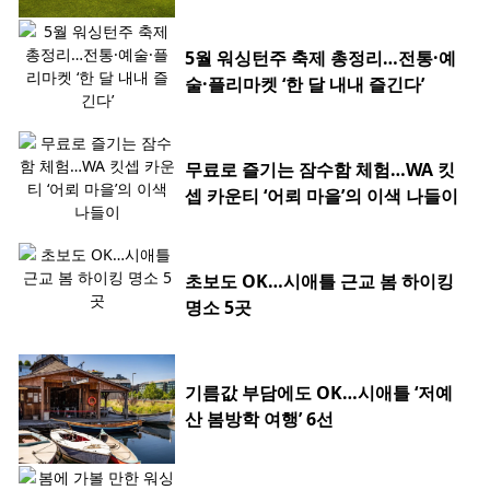
5월 워싱턴주 축제 총정리…전통·예
술·플리마켓 ‘한 달 내내 즐긴다’
무료로 즐기는 잠수함 체험…WA 킷
셉 카운티 ‘어뢰 마을’의 이색 나들이
초보도 OK…시애틀 근교 봄 하이킹
명소 5곳
기름값 부담에도 OK…시애틀 ‘저예
산 봄방학 여행’ 6선