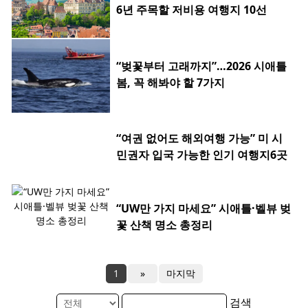
6년 주목할 저비용 여행지 10선
“벚꽃부터 고래까지”…2026 시애틀
봄, 꼭 해봐야 할 7가지
“여권 없어도 해외여행 가능” 미 시
민권자 입국 가능한 인기 여행지6곳
“UW만 가지 마세요” 시애틀·벨뷰 벚
꽃 산책 명소 총정리
1
»
마지막
검색