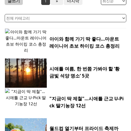
글쓰기
1
»
마지막
아이와 함께 가기 딱 좋다…마운트
레이니어 초보 하이킹 코스 총정리
시애틀 여름, 한 번쯤 가봐야 할 ‘황
금빛 석양 명소’ 5곳
"지금이 딱 제철"…시애틀 근교 U-Pi
ck 딸기농장 12선
월드컵 열기부터 프라이드 축제까