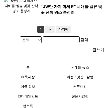
“UW만 가지 마세요” 시애틀·벨뷰 벚
꽃 산책 명소 총정리
1
»
마지막
검색
글쓰기
홈
시애틀 뉴스
벼룩시장
여행 / 맛집 / 칼럼
미국 정보
커뮤니티
엔터테인먼트
전문가칼럼
업소록