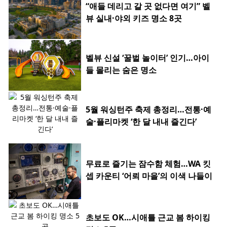
“애들 데리고 갈 곳 없다면 여기” 벨
뷰 실내·야외 키즈 명소 8곳
벨뷰 신설 ‘꿀벌 놀이터’ 인기…아이
들 몰리는 숨은 명소
5월 워싱턴주 축제 총정리…전통·예
술·플리마켓 ‘한 달 내내 즐긴다’
무료로 즐기는 잠수함 체험…WA 킷
셉 카운티 ‘어뢰 마을’의 이색 나들이
초보도 OK…시애틀 근교 봄 하이킹