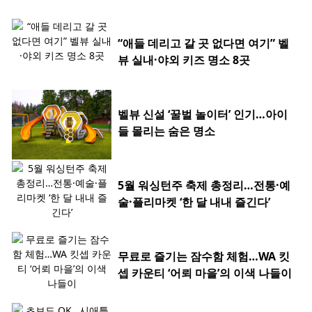
“애들 데리고 갈 곳 없다면 여기” 벨
뷰 실내·야외 키즈 명소 8곳
벨뷰 신설 ‘꿀벌 놀이터’ 인기…아이
들 몰리는 숨은 명소
5월 워싱턴주 축제 총정리…전통·예
술·플리마켓 ‘한 달 내내 즐긴다’
무료로 즐기는 잠수함 체험…WA 킷
셉 카운티 ‘어뢰 마을’의 이색 나들이