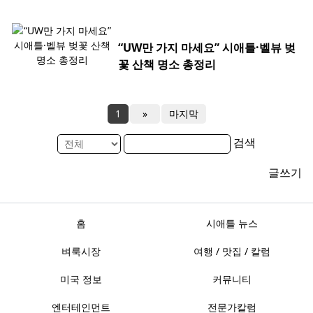
“UW만 가지 마세요” 시애틀·벨뷰 벚
꽃 산책 명소 총정리
1
»
마지막
검색
글쓰기
홈
시애틀 뉴스
벼룩시장
여행 / 맛집 / 칼럼
미국 정보
커뮤니티
엔터테인먼트
전문가칼럼