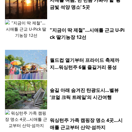
금빛 석양 명소’ 5곳
"지금이 딱 제철"…시애틀 근교 U-Pi
ck 딸기농장 12선
월드컵 열기부터 프라이드 축제까
지…워싱턴주 6월 즐길거리 풍성
숲길 아래 숨겨진 탄광도시…벨뷰
‘코얼 크릭 트레일’의 시간여행
워싱턴주 가족 캠핑장 명소 4곳…시
애틀 근교부터 산악·섬까지