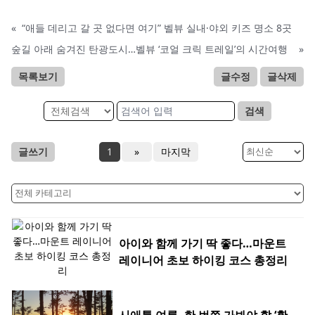
«
“애들 데리고 갈 곳 없다면 여기” 벨뷰 실내·야외 키즈 명소 8곳
숲길 아래 숨겨진 탄광도시…벨뷰 ‘코얼 크릭 트레일’의 시간여행
»
목록보기
글수정
글삭제
검색
글쓰기
1
»
마지막
아이와 함께 가기 딱 좋다…마운트
레이니어 초보 하이킹 코스 총정리
시애틀 여름, 한 번쯤 가봐야 할 ‘황