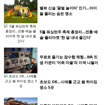
벨뷰 신설 ‘꿀벌 놀이터’ 인기…아이
들 몰리는 숨은 명소
5월 워싱턴주 축제 총정리…전통·예
술·플리마켓 ‘한 달 내내 즐긴다’
무료로 즐기는 잠수함 체험…WA 킷
셉 카운티 ‘어뢰 마을’의 이색 나들이
초보도 OK…시애틀 근교 봄 하이킹
명소 5곳