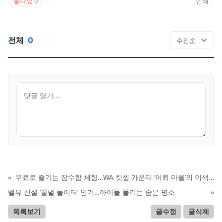
좋아요
0
인쇄
전체
0
«
무료로 즐기는 잠수함 체험…WA 킷셉 카운티 ‘어뢰 마을’의 이색 나들이
벨뷰 신설 ‘꿀벌 놀이터’ 인기…아이들 몰리는 숨은 명소
»
목록보기
글수정
글삭제