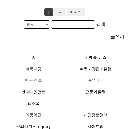
1
»
마지막
검색
글쓰기
홈
시애틀 뉴스
벼룩시장
여행 / 맛집 / 칼럼
미국 정보
커뮤니티
엔터테인먼트
전문가칼럼
업소록
이용약관
개인정보정책
문의하기 – Inquiry
사이트맵