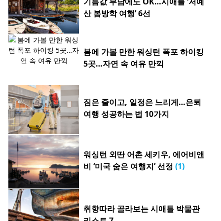
기름값 부담에도 OK…시애틀 ‘저예
산 봄방학 여행’ 6선
봄에 가볼 만한 워싱턴 폭포 하이킹
5곳…자연 속 여유 만끽
짐은 줄이고, 일정은 느리게…은퇴
여행 성공하는 법 10가지
워싱턴 외딴 어촌 세키우, 에어비앤
비 ‘미국 숨은 여행지’ 선정
(1)
취향따라 골라보는 시애틀 박물관
리스트 7