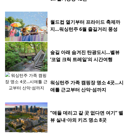
월드컵 열기부터 프라이드 축제까
지…워싱턴주 6월 즐길거리 풍성
숲길 아래 숨겨진 탄광도시…벨뷰
‘코얼 크릭 트레일’의 시간여행
워싱턴주 가족 캠핑장 명소 4곳…시
애틀 근교부터 산악·섬까지
“애들 데리고 갈 곳 없다면 여기” 벨
뷰 실내·야외 키즈 명소 8곳