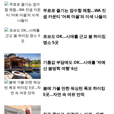
무료로 즐기는 잠수함 체험…WA 킷
셉 카운티 ‘어뢰 마을’의 이색 나들이
초보도 OK…시애틀 근교 봄 하이킹
명소 5곳
기름값 부담에도 OK…시애틀 ‘저예
산 봄방학 여행’ 6선
봄에 가볼 만한 워싱턴 폭포 하이킹
5곳…자연 속 여유 만끽