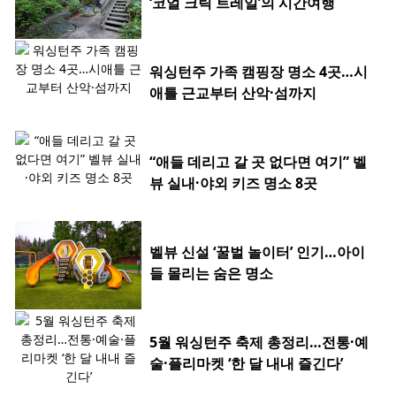
‘코얼 크릭 트레일’의 시간여행
워싱턴주 가족 캠핑장 명소 4곳…시
애틀 근교부터 산악·섬까지
“애들 데리고 갈 곳 없다면 여기” 벨
뷰 실내·야외 키즈 명소 8곳
벨뷰 신설 ‘꿀벌 놀이터’ 인기…아이
들 몰리는 숨은 명소
5월 워싱턴주 축제 총정리…전통·예
술·플리마켓 ‘한 달 내내 즐긴다’