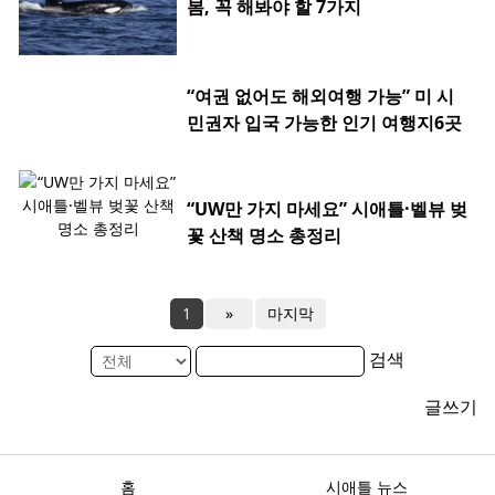
봄, 꼭 해봐야 할 7가지
“여권 없어도 해외여행 가능” 미 시
민권자 입국 가능한 인기 여행지6곳
“UW만 가지 마세요” 시애틀·벨뷰 벚
꽃 산책 명소 총정리
1
»
마지막
검색
글쓰기
홈
시애틀 뉴스