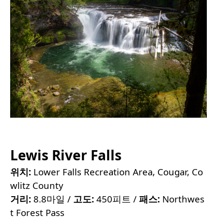
Lewis River Falls
위치:
Lower Falls Recreation Area, Cougar, Co
wlitz County
거리:
8.8마일 /
고도:
450피트 /
패스:
Northwes
t Forest Pass