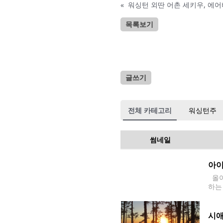
«
워싱턴 외딴 어촌 세키우, 에어
목록보기
글쓰기
전체 카테고리
워싱턴주
썸네일
아이
올여
하는
는 만
s C
시애