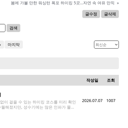
봄에 가볼 만한 워싱턴 폭포 하이킹 5곳…자연 속 여유 만끽
»
글수정
글삭제
검색
»
마지막
작성일
조회
리
2026.07.07
1007
이 걸을 수 있는 하이킹 코스를 미리 확인
 수월해졌지만, 성수기에는 많은 인파가 몰리
Nisqually)와 스티븐스 캐니언(Steven