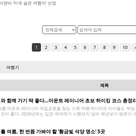
비앤비 ‘미국 숨은 여행지’ 선정
1
2
3
4
5
6
7
8
9
10
여행기
제목
와 함께 가기 딱 좋다…마운트 레이니어 초보 하이킹 코스 총정
름 마운트 레이니어 국립공원을 찾는 가족 여행객이라면 아이들도 부담 없
 것이 좋다. 2026년에는 입장 예약제가 시행되지 않아 예년보다 방문이
큼 코스 선택과 방문 시간 계획이 중요하다. 국립공원은 올해 5~9월 니스퀄리(
anyon) 입구를 이용할 수 있으며,
틀 여름, 한 번쯤 가봐야 할 ‘황금빛 석양 명소’ 5곳